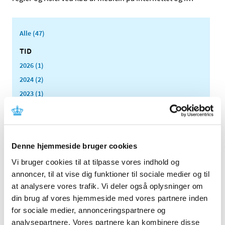
Alle (47)
TID
2026 (1)
2024 (2)
2023 (1)
2022 (1)
2021 (2)
2020 (1)
Denne hjemmeside bruger cookies
2019 (3)
Vi bruger cookies til at tilpasse vores indhold og
2018 (3)
annoncer, til at vise dig funktioner til sociale medier og til
2017 (5)
at analysere vores trafik. Vi deler også oplysninger om
2016 (2)
din brug af vores hjemmeside med vores partnere inden
2015 (1)
for sociale medier, annonceringspartnere og
2014 (1)
analysepartnere. Vores partnere kan kombinere disse