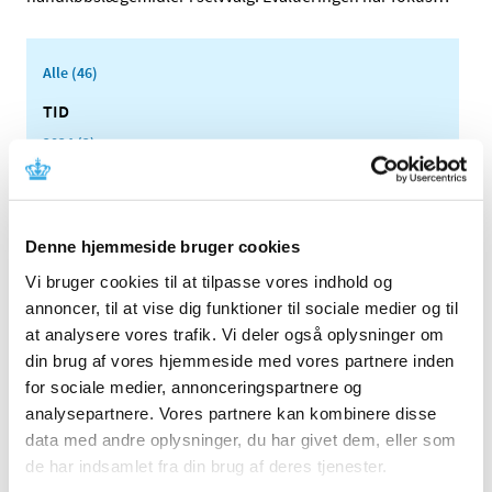
Alle (46)
TID
2024 (2)
2023 (1)
2022 (1)
2021 (2)
Denne hjemmeside bruger cookies
august (1)
Vi bruger cookies til at tilpasse vores indhold og
marts (1)
annoncer, til at vise dig funktioner til sociale medier og til
2020 (1)
at analysere vores trafik. Vi deler også oplysninger om
2019 (3)
din brug af vores hjemmeside med vores partnere inden
2018 (3)
for sociale medier, annonceringspartnere og
analysepartnere. Vores partnere kan kombinere disse
2017 (5)
data med andre oplysninger, du har givet dem, eller som
2016 (2)
de har indsamlet fra din brug af deres tjenester.
2015 (1)