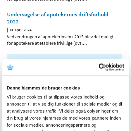
Undersøgelse af apotekernes driftsforhold
2022
|
30. april 2024
|
Ved ændringen af apotekerloven i 2015 blev det muligt
for apotekere at etablere frivillige (dvs.
…
Alle (46)
TID
2024 (2)
Denne hjemmeside bruger cookies
december (1)
Vi bruger cookies til at tilpasse vores indhold og
april (1)
annoncer, til at vise dig funktioner til sociale medier og til
2023 (1)
at analysere vores trafik. Vi deler også oplysninger om
2022 (1)
din brug af vores hjemmeside med vores partnere inden
2021 (2)
for sociale medier, annonceringspartnere og
2020 (1)