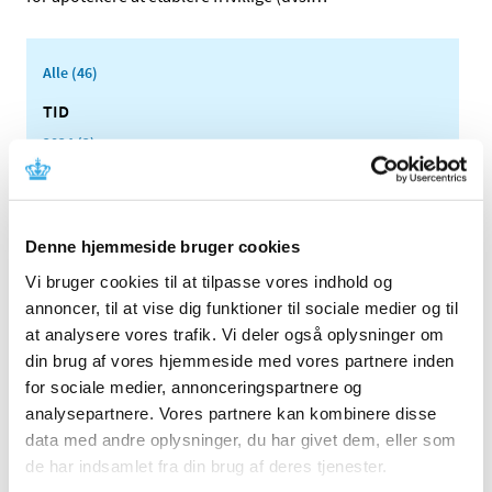
Alle (46)
TID
2024 (2)
december (1)
april (1)
2023 (1)
Denne hjemmeside bruger cookies
2022 (1)
Vi bruger cookies til at tilpasse vores indhold og
2021 (2)
annoncer, til at vise dig funktioner til sociale medier og til
2020 (1)
at analysere vores trafik. Vi deler også oplysninger om
2019 (3)
din brug af vores hjemmeside med vores partnere inden
2018 (3)
for sociale medier, annonceringspartnere og
analysepartnere. Vores partnere kan kombinere disse
2017 (5)
data med andre oplysninger, du har givet dem, eller som
2016 (2)
de har indsamlet fra din brug af deres tjenester.
2015 (1)