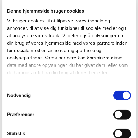
de sidste to år, som hører under reglerne om
Denne hjemmeside bruger cookies
skærpet indberetningspligt.
Vi bruger cookies til at tilpasse vores indhold og
Det er særligt relevant for læger og andre
annoncer, til at vise dig funktioner til sociale medier og til
sundhedsprofessionelle, men kan være relevant for alle,
at analysere vores trafik. Vi deler også oplysninger om
der arbejder med medicin (enten klinisk, i
din brug af vores hjemmeside med vores partnere inden
medicinalindustrien eller i detailindustrien) eller andre,
for sociale medier, annonceringspartnere og
der gerne vil have de seneste opdateringer om
analysepartnere. Vores partnere kan kombinere disse
bivirkninger ved medicin/sikkerhedsopdateringer af
data med andre oplysninger, du har givet dem, eller som
medicin.
de har indsamlet fra din brug af deres tjenester.
Lægemiddelstyrelsen søger 4 medlemmer til
Samtykkevalg
Rådet for Lægemiddelovervågning
Nødvendig
|
17. december 2024
|
Vi søger interesserede, herunder bl.a. repræsentanter for
Præferencer
lægemiddelvirksomheder og apotekere, som i
…
Statistik