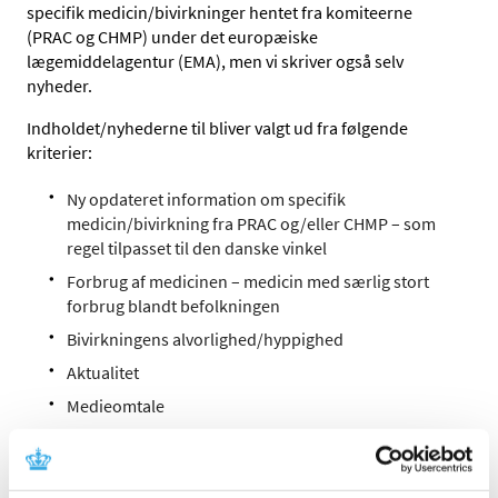
specifik medicin/bivirkninger hentet fra komiteerne
(PRAC og CHMP) under det europæiske
lægemiddelagentur (EMA), men vi skriver også selv
nyheder.
Indholdet/nyhederne til bliver valgt ud fra følgende
kriterier:
Ny opdateret information om specifik
medicin/bivirkning fra PRAC og/eller CHMP – som
regel tilpasset til den danske vinkel
Forbrug af medicinen – medicin med særlig stort
forbrug blandt befolkningen
Bivirkningens alvorlighed/hyppighed
Aktualitet
Medieomtale
Medicin, der af en eller anden årsag kræver særlig
opmærksomhed.
Ny medicin – medicin, der er markedsført inden for