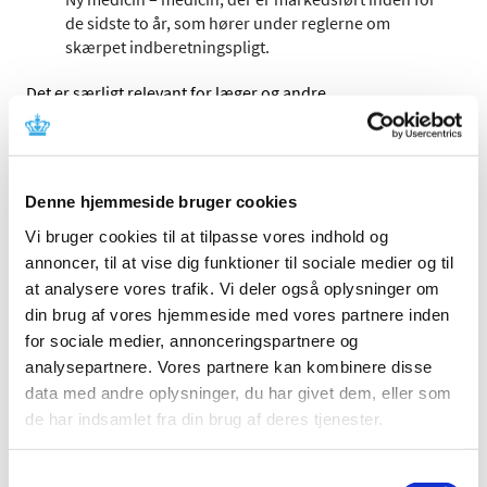
de sidste to år, som hører under reglerne om
skærpet indberetningspligt.
Det er særligt relevant for læger og andre
sundhedsprofessionelle, men kan være relevant for alle,
der arbejder med medicin (enten klinisk, i
medicinalindustrien eller i detailindustrien) eller andre,
der gerne vil have de seneste opdateringer om
Denne hjemmeside bruger cookies
bivirkninger ved medicin/sikkerhedsopdateringer af
medicin.
Vi bruger cookies til at tilpasse vores indhold og
annoncer, til at vise dig funktioner til sociale medier og til
at analysere vores trafik. Vi deler også oplysninger om
PRAC vurderer, at NAION kan være en meget
din brug af vores hjemmeside med vores partnere inden
sjælden bivirkning ved Ozempic, Wegovy og
for sociale medier, annonceringspartnere og
Rybelsus
analysepartnere. Vores partnere kan kombinere disse
|
8. juli 2026
|
data med andre oplysninger, du har givet dem, eller som
Den europæiske bivirkningskomité anbefaler, at det
de har indsamlet fra din brug af deres tjenester.
fremover skal stå i produktinformationen for medicin
…
Samtykkevalg