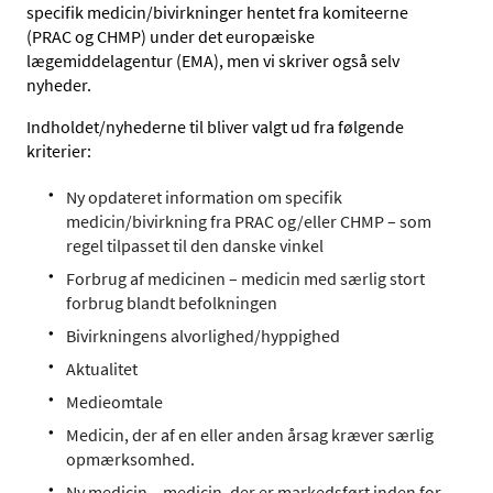
specifik medicin/bivirkninger hentet fra komiteerne
(PRAC og CHMP) under det europæiske
lægemiddelagentur (EMA), men vi skriver også selv
nyheder.
Indholdet/nyhederne til bliver valgt ud fra følgende
kriterier:
Ny opdateret information om specifik
medicin/bivirkning fra PRAC og/eller CHMP – som
regel tilpasset til den danske vinkel
Forbrug af medicinen – medicin med særlig stort
forbrug blandt befolkningen
Bivirkningens alvorlighed/hyppighed
Aktualitet
Medieomtale
Medicin, der af en eller anden årsag kræver særlig
opmærksomhed.
Ny medicin – medicin, der er markedsført inden for