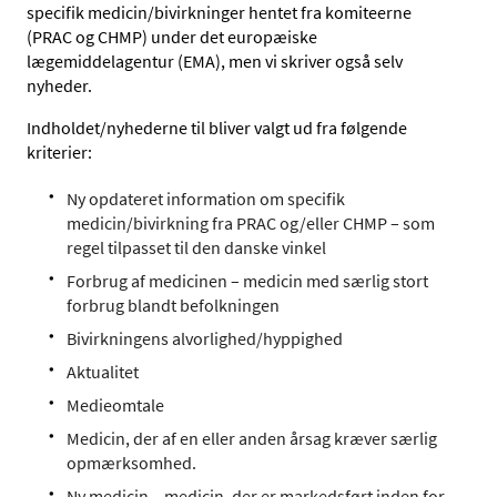
specifik medicin/bivirkninger hentet fra komiteerne
(PRAC og CHMP) under det europæiske
lægemiddelagentur (EMA), men vi skriver også selv
nyheder.
Indholdet/nyhederne til bliver valgt ud fra følgende
kriterier:
Ny opdateret information om specifik
medicin/bivirkning fra PRAC og/eller CHMP – som
regel tilpasset til den danske vinkel
Forbrug af medicinen – medicin med særlig stort
forbrug blandt befolkningen
Bivirkningens alvorlighed/hyppighed
Aktualitet
Medieomtale
Medicin, der af en eller anden årsag kræver særlig
opmærksomhed.
Ny medicin – medicin, der er markedsført inden for