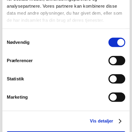
formodede bivirkninger ved COVID-19 Vaccine
analysepartnere. Vores partnere kan kombinere disse
AstraZeneca efter vaccination af mere end
data med andre oplysninger, du har givet dem, eller som
87.000 danskere
de har indsamlet fra din brug af deres tjenester.
|
4. marts 2021
|
Over 87.000 danskere er vaccineret med COVID-19
Samtykkevalg
Vaccine AstraZeneca. 274 indberetninger om
…
Nødvendig
Status på behandlede indberetninger om
formodede bivirkninger ved COVID-19 Vaccine
Præferencer
Moderna efter vaccination af mere end 14.000
danskere
Statistik
|
4. marts 2021
|
Over 14.000 danskere er vaccineret med COVID-19
Vaccine Moderna. 27 indberetninger om formodede
…
Marketing
Status på behandlede indberetninger om
formodede bivirkninger ved COVID-19 Vaccine
Vis detaljer
Moderna efter vaccination af mere end 14.000