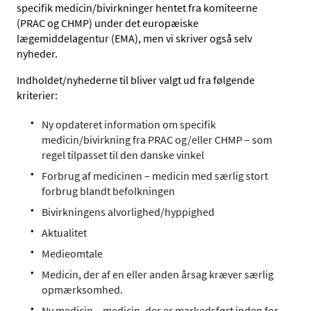
specifik medicin/bivirkninger hentet fra komiteerne
(PRAC og CHMP) under det europæiske
lægemiddelagentur (EMA), men vi skriver også selv
nyheder.
Indholdet/nyhederne til bliver valgt ud fra følgende
kriterier:
Ny opdateret information om specifik
medicin/bivirkning fra PRAC og/eller CHMP – som
regel tilpasset til den danske vinkel
Forbrug af medicinen – medicin med særlig stort
forbrug blandt befolkningen
Bivirkningens alvorlighed/hyppighed
Aktualitet
Medieomtale
Medicin, der af en eller anden årsag kræver særlig
opmærksomhed.
Ny medicin – medicin, der er markedsført inden for