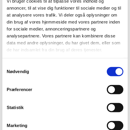
Vi bruger cookies til at tilpasse vores indhold og
Lægemiddelstyrelsen har behandlet i alt 6.307
annoncer, til at vise dig funktioner til sociale medier og til
indberetninger om formodede bivirkninger ved
…
at analysere vores trafik. Vi deler også oplysninger om
din brug af vores hjemmeside med vores partnere inden
Status på behandlede indberetninger om
for sociale medier, annonceringspartnere og
formodede bivirkninger ved COVID-19 Vaccine
analysepartnere. Vores partnere kan kombinere disse
Janssen (Johnson & Johnson), uge 27
data med andre oplysninger, du har givet dem, eller som
|
8. juli 2021
|
de har indsamlet fra din brug af deres tjenester.
Lægemiddelstyrelsen har frem til den 6. juli 2021
modtaget 368 indberetninger om formodede
…
Samtykkevalg
Nødvendig
Status på behandlede indberetninger om
formodede bivirkninger ved COVID-19 Vaccine
Janssen (Johnson & Johnson), uge 26
Præferencer
|
1. juli 2021
|
Lægemiddelstyrelsen har frem til den 29. juni 2021
Statistik
modtaget 346 indberetninger om formodede
…
Status på behandlede indberetninger om
Marketing