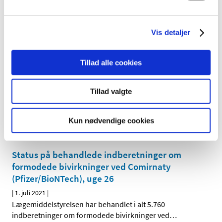
formodede bivirkninger ved Vaxzevria, uge 26
|
1. juli 2021
|
Lægemiddelstyrelsen har behandlet i alt 3.156
Vis detaljer
indberetninger om formodede bivirkninger ved
…
Tillad alle cookies
Status på behandlede indberetninger om
formodede bivirkninger ved Spikevax
(Moderna), uge 26
Tillad valgte
|
1. juli 2021
|
Lægemiddelstyrelsen har behandlet i alt 1.098
Kun nødvendige cookies
indberetninger om formodede bivirkninger ved
…
Status på behandlede indberetninger om
formodede bivirkninger ved Comirnaty
(Pfizer/BioNTech), uge 26
|
1. juli 2021
|
Lægemiddelstyrelsen har behandlet i alt 5.760
indberetninger om formodede bivirkninger ved
…