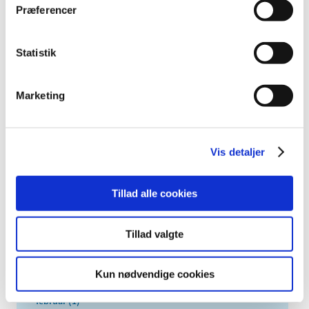
Alle (281)
Præferencer
TID
2026 (3)
Statistik
2025 (4)
2024 (4)
Marketing
2023 (4)
2022 (18)
december (1)
Vis detaljer
november (2)
oktober (2)
september (2)
Tillad alle cookies
juli (1)
juni (2)
Tillad valgte
maj (1)
april (2)
Kun nødvendige cookies
marts (1)
februar (1)