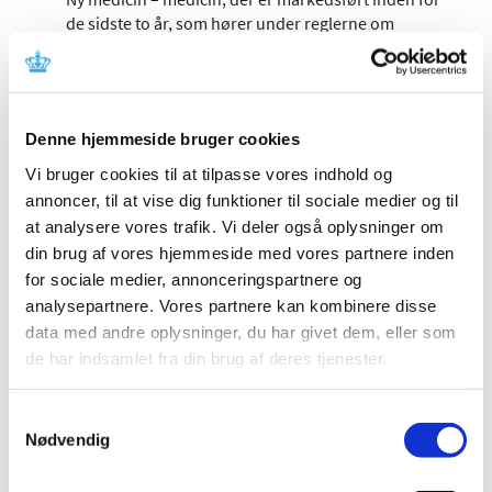
de sidste to år, som hører under reglerne om
skærpet indberetningspligt.
Det er særligt relevant for læger og andre
sundhedsprofessionelle, men kan være relevant for alle,
Denne hjemmeside bruger cookies
der arbejder med medicin (enten klinisk, i
medicinalindustrien eller i detailindustrien) eller andre,
Vi bruger cookies til at tilpasse vores indhold og
der gerne vil have de seneste opdateringer om
annoncer, til at vise dig funktioner til sociale medier og til
bivirkninger ved medicin/sikkerhedsopdateringer af
at analysere vores trafik. Vi deler også oplysninger om
medicin.
din brug af vores hjemmeside med vores partnere inden
for sociale medier, annonceringspartnere og
Sikkerhedsopdatering for COVID-19 vacciner
analysepartnere. Vores partnere kan kombinere disse
(2022, nr. 7)
data med andre oplysninger, du har givet dem, eller som
de har indsamlet fra din brug af deres tjenester.
|
20. juli 2022
|
Denne sikkerhedsopdatering (den engelske version kan
læses her) gengiver hovedpunkterne fra møderne i den
…
Samtykkevalg
Nødvendig