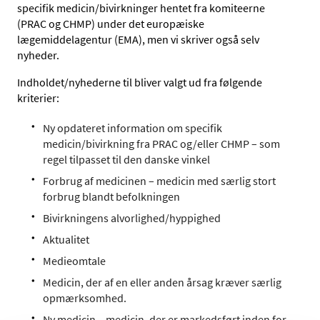
specifik medicin/bivirkninger hentet fra komiteerne
(PRAC og CHMP) under det europæiske
lægemiddelagentur (EMA), men vi skriver også selv
nyheder.
Indholdet/nyhederne til bliver valgt ud fra følgende
kriterier:
Ny opdateret information om specifik
medicin/bivirkning fra PRAC og/eller CHMP – som
regel tilpasset til den danske vinkel
Forbrug af medicinen – medicin med særlig stort
forbrug blandt befolkningen
Bivirkningens alvorlighed/hyppighed
Aktualitet
Medieomtale
Medicin, der af en eller anden årsag kræver særlig
opmærksomhed.
Ny medicin – medicin, der er markedsført inden for