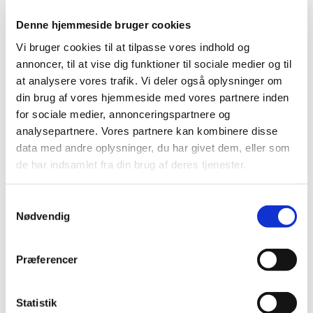
de sidste to år, som hører under reglerne om
Denne hjemmeside bruger cookies
skærpet indberetningspligt.
Vi bruger cookies til at tilpasse vores indhold og
Det er særligt relevant for læger og andre
annoncer, til at vise dig funktioner til sociale medier og til
sundhedsprofessionelle, men kan være relevant for alle,
at analysere vores trafik. Vi deler også oplysninger om
der arbejder med medicin (enten klinisk, i
din brug af vores hjemmeside med vores partnere inden
medicinalindustrien eller i detailindustrien) eller andre,
for sociale medier, annonceringspartnere og
der gerne vil have de seneste opdateringer om
analysepartnere. Vores partnere kan kombinere disse
bivirkninger ved medicin/sikkerhedsopdateringer af
data med andre oplysninger, du har givet dem, eller som
medicin.
de har indsamlet fra din brug af deres tjenester.
Covid-19-vacciners sikkerhed vurderes
Samtykkevalg
fortløbende
Nødvendig
|
3. maj 2023
|
Den Europæiske Bivirkningskomité (PRAC) offentliggør
Præferencer
regelmæssigt en vurdering af sikkerhedsopdateringer
…
Statistik