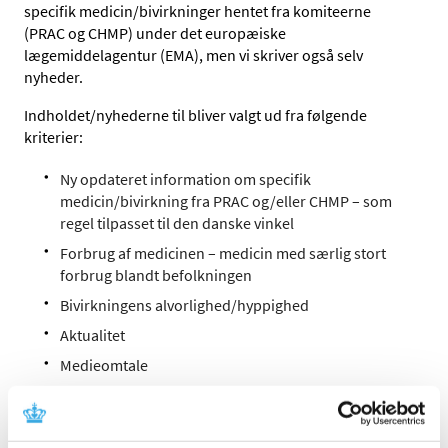
specifik medicin/bivirkninger hentet fra komiteerne
(PRAC og CHMP) under det europæiske
lægemiddelagentur (EMA), men vi skriver også selv
nyheder.
Indholdet/nyhederne til bliver valgt ud fra følgende
kriterier:
Ny opdateret information om specifik
medicin/bivirkning fra PRAC og/eller CHMP – som
regel tilpasset til den danske vinkel
Forbrug af medicinen – medicin med særlig stort
forbrug blandt befolkningen
Bivirkningens alvorlighed/hyppighed
Aktualitet
Medieomtale
Medicin, der af en eller anden årsag kræver særlig
opmærksomhed.
Ny medicin – medicin, der er markedsført inden for