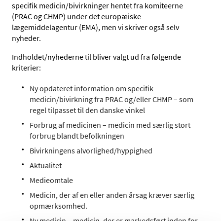
specifik medicin/bivirkninger hentet fra komiteerne
(PRAC og CHMP) under det europæiske
lægemiddelagentur (EMA), men vi skriver også selv
nyheder.
Indholdet/nyhederne til bliver valgt ud fra følgende
kriterier:
Ny opdateret information om specifik
medicin/bivirkning fra PRAC og/eller CHMP – som
regel tilpasset til den danske vinkel
Forbrug af medicinen – medicin med særlig stort
forbrug blandt befolkningen
Bivirkningens alvorlighed/hyppighed
Aktualitet
Medieomtale
Medicin, der af en eller anden årsag kræver særlig
opmærksomhed.
Ny medicin – medicin, der er markedsført inden for