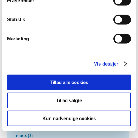
Alle (281)
Præferencer
TID
Statistik
2026 (3)
2025 (4)
2024 (4)
Marketing
2023 (4)
2022 (18)
2021 (227)
Vis detaljer
2020 (21)
december (5)
Tillad alle cookies
oktober (1)
september (1)
Tillad valgte
juli (1)
juni (2)
Kun nødvendige cookies
maj (1)
april (5)
marts (3)