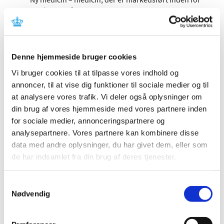
de sidste to år, som hører under reglerne om
skærpet indberetningspligt.
Det er særligt relevant for læger og andre
sundhedsprofessionelle, men kan være relevant for alle,
Denne hjemmeside bruger cookies
der arbejder med medicin (enten klinisk, i
Vi bruger cookies til at tilpasse vores indhold og
medicinalindustrien eller i detailindustrien) eller andre,
annoncer, til at vise dig funktioner til sociale medier og til
der gerne vil have de seneste opdateringer om
at analysere vores trafik. Vi deler også oplysninger om
bivirkninger ved medicin/sikkerhedsopdateringer af
medicin.
din brug af vores hjemmeside med vores partnere inden
for sociale medier, annonceringspartnere og
analysepartnere. Vores partnere kan kombinere disse
Begrænsninger af brugen af cyproteron
data med andre oplysninger, du har givet dem, eller som
grundet risiko for udvikling af meningiomer
de har indsamlet fra din brug af deres tjenester.
|
19. februar 2020
|
Den europæiske bivirkningskomite, PRAC, har netop
Samtykkevalg
afsluttet en evaluering (referral) af cyproteron og
…
Nødvendig