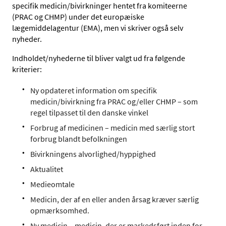
specifik medicin/bivirkninger hentet fra komiteerne
(PRAC og CHMP) under det europæiske
lægemiddelagentur (EMA), men vi skriver også selv
nyheder.
Indholdet/nyhederne til bliver valgt ud fra følgende
kriterier:
Ny opdateret information om specifik
medicin/bivirkning fra PRAC og/eller CHMP – som
regel tilpasset til den danske vinkel
Forbrug af medicinen – medicin med særlig stort
forbrug blandt befolkningen
Bivirkningens alvorlighed/hyppighed
Aktualitet
Medieomtale
Medicin, der af en eller anden årsag kræver særlig
opmærksomhed.
Ny medicin – medicin, der er markedsført inden for