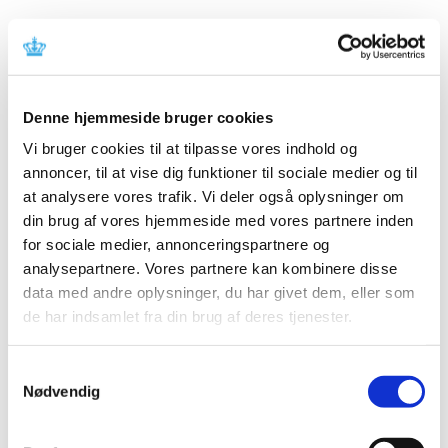
Status på behandlede indberetninger om
formodede bivirkninger ved COVID-19-vacciner
efter vaccination af mere 180.000
|
28. januar 2021
|
Denne hjemmeside bruger cookies
Over 180.000 danskere er vaccineret med Covid-19-
Vi bruger cookies til at tilpasse vores indhold og
vacciner - Comirnaty eller COVID-19 Vaccine Moderna.
…
annoncer, til at vise dig funktioner til sociale medier og til
at analysere vores trafik. Vi deler også oplysninger om
Esmya til behandling af fibromer i livmoderen
din brug af vores hjemmeside med vores partnere inden
bør ikke længere markedsføres i EU
for sociale medier, annonceringspartnere og
|
28. januar 2021
|
analysepartnere. Vores partnere kan kombinere disse
En gennemgang foretaget af den europæiske
data med andre oplysninger, du har givet dem, eller som
bivirkningskomite, PRAC, har bekræftet, at 5 mg
…
de har indsamlet fra din brug af deres tjenester.
Status på overvågning af BioNTech/Pfizer-
Samtykkevalg
vaccinen
Nødvendig
|
18. januar 2021
|
Over 100.000 danskere er vaccineret med