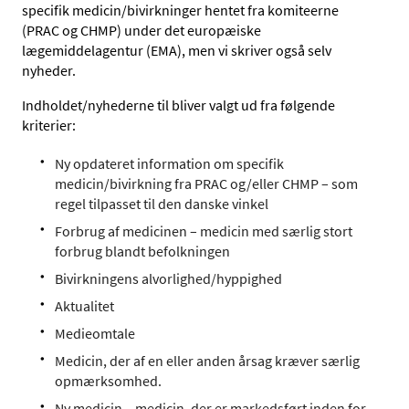
specifik medicin/bivirkninger hentet fra komiteerne
(PRAC og CHMP) under det europæiske
lægemiddelagentur (EMA), men vi skriver også selv
nyheder.
Indholdet/nyhederne til bliver valgt ud fra følgende
kriterier:
Ny opdateret information om specifik
medicin/bivirkning fra PRAC og/eller CHMP – som
regel tilpasset til den danske vinkel
Forbrug af medicinen – medicin med særlig stort
forbrug blandt befolkningen
Bivirkningens alvorlighed/hyppighed
Aktualitet
Medieomtale
Medicin, der af en eller anden årsag kræver særlig
opmærksomhed.
Ny medicin – medicin, der er markedsført inden for