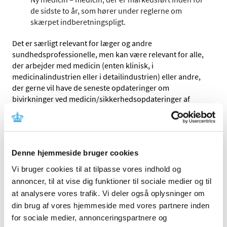
de sidste to år, som hører under reglerne om
skærpet indberetningspligt.
Det er særligt relevant for læger og andre
sundhedsprofessionelle, men kan være relevant for alle,
der arbejder med medicin (enten klinisk, i
medicinalindustrien eller i detailindustrien) eller andre,
der gerne vil have de seneste opdateringer om
bivirkninger ved medicin/sikkerhedsopdateringer af
medicin.
Sikkerhedsopdateringer for COVID-19 vacciner
(2022, nr. 1)
Denne hjemmeside bruger cookies
Vi bruger cookies til at tilpasse vores indhold og
|
26. januar 2022
|
Denne sikkerhedsopdatering følger opdateringerne
annoncer, til at vise dig funktioner til sociale medier og til
offentliggjort den 9. december 2021 og gengiver
…
at analysere vores trafik. Vi deler også oplysninger om
din brug af vores hjemmeside med vores partnere inden
EMA starter evaluering af sikkerheden ved
for sociale medier, annonceringspartnere og