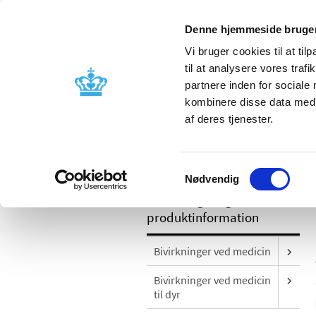
Denne hjemmeside bruger
Vi bruger cookies til at til
til at analysere vores tra
partnere inden for sociale
Godkendelse og
Bivirkninger
kombinere disse data med a
kontrol
produktinfo
af deres tjenester.
/
Bivirkninger og produktinformation
Samtykkevalg
Nødvendig
Bivirkninger og
produktinformation
Bivirkninger ved medicin
Bivirkninger ved medicin
til dyr