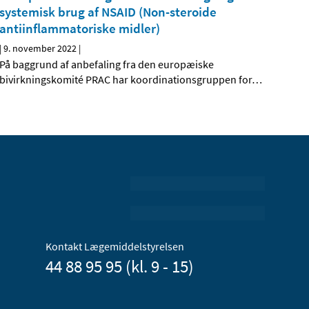
systemisk brug af NSAID (Non-steroide
antiinflammatoriske midler)
|
9. november 2022
|
På baggrund af anbefaling fra den europæiske
bivirkningskomité PRAC har koordinationsgruppen for
…
Kontakt Lægemiddelstyrelsen
44 88 95 95 (kl. 9 - 15)