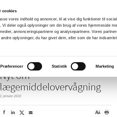
 cookies
passe vores indhold og annoncer, til at vise dig funktioner til soci
Nyheder
Om os
Kontakt
fik. Vi deler også oplysninger om din brug af vores hjemmeside m
 medier, annonceringspartnere og analysepartnere. Vores partne
 og
Tilskud og
Apoteker og salg af
Me
ndre oplysninger, du har givet dem, eller som de har indsamlet 
rmation
priser
medicin
ud
Nyt om lægemiddelovervågning
Præferencer
Statistik
Marketing
Nyt om
lægemiddelovervågning
2. januar 2020