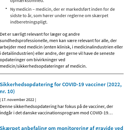
opmærksomhed.
Ny medicin – medicin, der er markedsført inden for de
sidste to år, som hører under reglerne om skærpet
indberetningspligt.
Det er særligt relevant for læger og andre
sundhedsprofessionelle, men kan være relevant for alle, der
arbejder med medicin (enten klinisk, i medicinalindustrien eller
i detailindustrien) eller andre, der gerne vil have de seneste
opdateringer om bivirkninger ved
medicin/sikkerhedsopdateringer af medicin.
Sikkerhedsopdatering for COVID-19 vacciner (2022,
nr. 10)
|
17. november 2022
|
Denne sikkerhedsopdatering har fokus på de vacciner, der
indgår i det danske vaccinationsprogram mod COVID-19
…
Skærpet anbefaling om monitorering af gravide ved