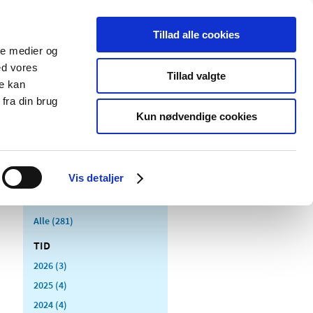
Tillad alle cookies
ale medier og
Udgivelser
Cookies
ed vores
Tillad valgte
re kan
dicinsk
Særlige
fra din brug
styr
produktområder
Kun nødvendige cookies
Vis detaljer
Alle (281)
TID
2026 (3)
2025 (4)
2024 (4)