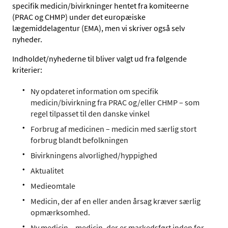
specifik medicin/bivirkninger hentet fra komiteerne
(PRAC og CHMP) under det europæiske
lægemiddelagentur (EMA), men vi skriver også selv
nyheder.
Indholdet/nyhederne til bliver valgt ud fra følgende
kriterier:
Ny opdateret information om specifik
medicin/bivirkning fra PRAC og/eller CHMP – som
regel tilpasset til den danske vinkel
Forbrug af medicinen – medicin med særlig stort
forbrug blandt befolkningen
Bivirkningens alvorlighed/hyppighed
Aktualitet
Medieomtale
Medicin, der af en eller anden årsag kræver særlig
opmærksomhed.
Ny medicin – medicin, der er markedsført inden for