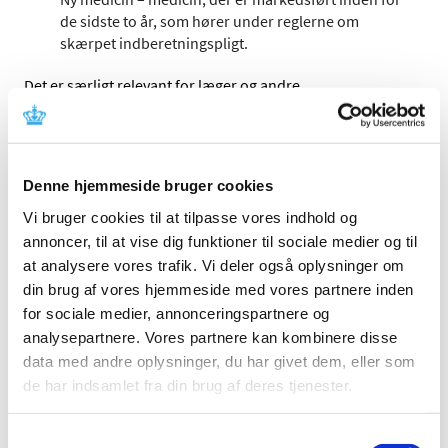
de sidste to år, som hører under reglerne om
skærpet indberetningspligt.
Det er særligt relevant for læger og andre
sundhedsprofessionelle, men kan være relevant for alle,
der arbejder med medicin (enten klinisk, i
medicinalindustrien eller i detailindustrien) eller andre,
der gerne vil have de seneste opdateringer om
Denne hjemmeside bruger cookies
bivirkninger ved medicin/sikkerhedsopdateringer af
medicin.
Vi bruger cookies til at tilpasse vores indhold og
annoncer, til at vise dig funktioner til sociale medier og til
at analysere vores trafik. Vi deler også oplysninger om
PRAC vurderer, at NAION kan være en meget
din brug af vores hjemmeside med vores partnere inden
sjælden bivirkning ved Ozempic, Wegovy og
for sociale medier, annonceringspartnere og
Rybelsus
analysepartnere. Vores partnere kan kombinere disse
|
8. juli 2026
|
data med andre oplysninger, du har givet dem, eller som
Den europæiske bivirkningskomité anbefaler, at det
de har indsamlet fra din brug af deres tjenester.
fremover skal stå i produktinformationen for medicin
…
Samtykkevalg