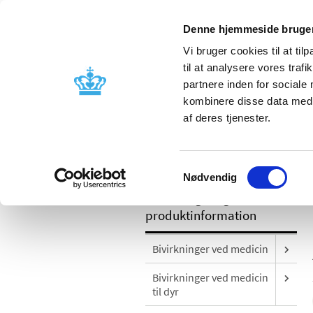
Denne hjemmeside bruger
Vi bruger cookies til at til
til at analysere vores tra
partnere inden for sociale
Godkendelse og
Bivirkninger
kombinere disse data med a
kontrol
produktinfo
af deres tjenester.
/
Bivirkninger og produktinformation
Samtykkevalg
Nødvendig
Bivirkninger og
produktinformation
Bivirkninger ved medicin
Bivirkninger ved medicin
til dyr