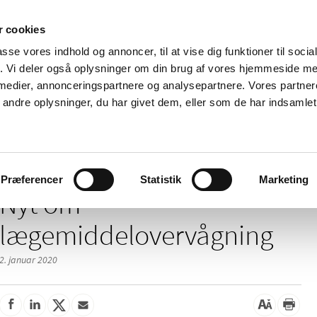
 cookies
passe vores indhold og annoncer, til at vise dig funktioner til soci
Nyheder
Om os
Kontakt
fik. Vi deler også oplysninger om din brug af vores hjemmeside m
 medier, annonceringspartnere og analysepartnere. Vores partne
 og
Tilskud og
Apoteker og salg af
Me
ndre oplysninger, du har givet dem, eller som de har indsamlet 
rmation
priser
medicin
ud
Nyt om lægemiddelovervågning
Præferencer
Statistik
Marketing
Nyt om
lægemiddelovervågning
2. januar 2020