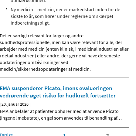
opmærksomhed.
Ny medicin – medicin, der er markedsført inden for de
sidste to år, som hører under reglerne om skærpet
indberetningspligt.
Det er særligt relevant for læger og andre
sundhedsprofessionelle, men kan være relevant for alle, der
arbejder med medicin (enten klinisk, i medicinalindustrien eller
i detailindustrien) eller andre, der gerne vil have de seneste
opdateringer om bivirkninger ved
medicin/sikkerhedsopdateringer af medicin.
EMA suspenderer Picato, imens evalueringen
vedrørende øget risiko for hudkræft fortsætter
|
20. januar 2020
|
EMA anbefaler at patienter ophører med at anvende Picato
(ingenol mebutate), en gel som anvendes til behandling af
…
Forrige
1
2