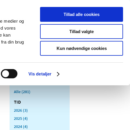
Tillad alle cookies
ale medier og
Udgivelser
Cookies
ed vores
Tillad valgte
re kan
dicinsk
Særlige
fra din brug
styr
produktområder
Kun nødvendige cookies
Vis detaljer
Alle (281)
TID
2026 (3)
2025 (4)
2024 (4)