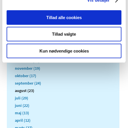
Vis detaljer
TID
2026 (3)
Tillad alle cookies
2025 (4)
2024 (4)
Tillad valgte
2023 (4)
2022 (18)
Kun nødvendige cookies
2021 (227)
december (20)
november (19)
oktober (17)
september (24)
august (23)
juli (29)
juni (22)
maj (13)
april (12)
marts (27)