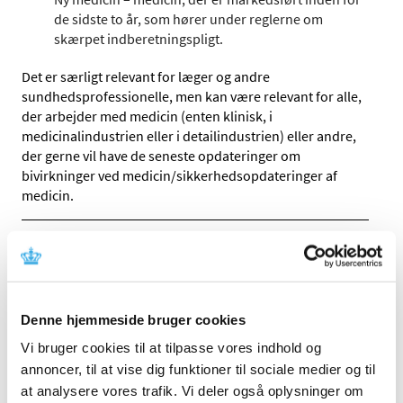
de sidste to år, som hører under reglerne om
skærpet indberetningspligt.
Det er særligt relevant for læger og andre
sundhedsprofessionelle, men kan være relevant for alle,
der arbejder med medicin (enten klinisk, i
medicinalindustrien eller i detailindustrien) eller andre,
der gerne vil have de seneste opdateringer om
bivirkninger ved medicin/sikkerhedsopdateringer af
medicin.
Status på behandlede indberetninger om
formodede bivirkninger ved Spikevax
(Moderna), uge 31
Denne hjemmeside bruger cookies
|
5. august 2021
|
Lægemiddelstyrelsen har behandlet i alt 1.443
Vi bruger cookies til at tilpasse vores indhold og
indberetninger om formodede bivirkninger ved
…
annoncer, til at vise dig funktioner til sociale medier og til
at analysere vores trafik. Vi deler også oplysninger om