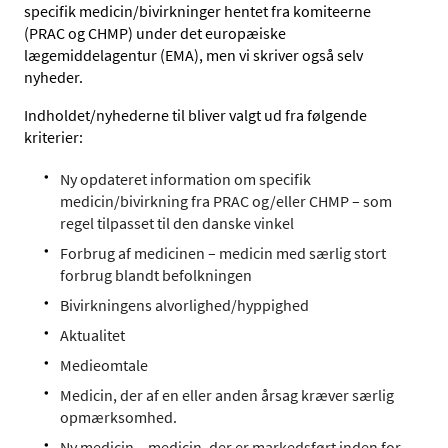
specifik medicin/bivirkninger hentet fra komiteerne
(PRAC og CHMP) under det europæiske
lægemiddelagentur (EMA), men vi skriver også selv
nyheder.
Indholdet/nyhederne til bliver valgt ud fra følgende
kriterier:
Ny opdateret information om specifik
medicin/bivirkning fra PRAC og/eller CHMP – som
regel tilpasset til den danske vinkel
Forbrug af medicinen – medicin med særlig stort
forbrug blandt befolkningen
Bivirkningens alvorlighed/hyppighed
Aktualitet
Medieomtale
Medicin, der af en eller anden årsag kræver særlig
opmærksomhed.
Ny medicin – medicin, der er markedsført inden for