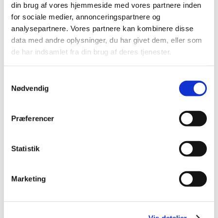
Status på behandlede indberetninger om
din brug af vores hjemmeside med vores partnere inden
formodede bivirkninger ved Comirnaty
for sociale medier, annonceringspartnere og
(Pfizer/BioNTech), uge 31
analysepartnere. Vores partnere kan kombinere disse
data med andre oplysninger, du har givet dem, eller som
|
5. august 2021
|
Lægemiddelstyrelsen har behandlet i alt 7.815
de har indsamlet fra din brug af deres tjenester.
indberetninger om formodede bivirkninger ved
…
Samtykkevalg
Status på behandlede indberetninger om
Nødvendig
formodede bivirkninger ved Vaxzevria
(AstraZeneca), uge 31
Præferencer
|
5. august 2021
|
Lægemiddelstyrelsen har behandlet i alt 3.683
indberetninger om formodede bivirkninger ved
…
Statistik
Forrige
1
2
Marketing
Alle (281)