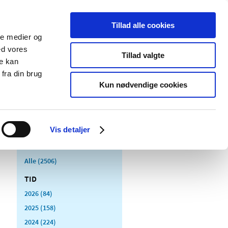
Tillad alle cookies
ale medier og
Udgivelser
Cookies
ed vores
Tillad valgte
re kan
dicinsk
Særlige
fra din brug
styr
produktområder
Kun nødvendige cookies
Vis detaljer
Alle (2506)
TID
2026 (84)
2025 (158)
2024 (224)