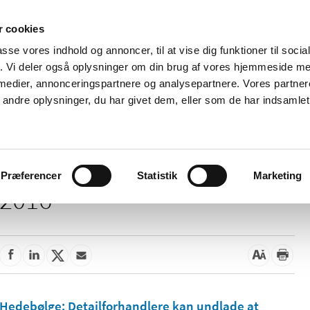
 cookies
passe vores indhold og annoncer, til at vise dig funktioner til soci
Nyheder
Om os
Kontakt
fik. Vi deler også oplysninger om din brug af vores hjemmeside m
 medier, annonceringspartnere og analysepartnere. Vores partne
 og
Tilskud og
Apoteker og salg af
Me
ndre oplysninger, du har givet dem, eller som de har indsamlet 
rmation
priser
medicin
ud
Præferencer
Statistik
Marketing
2016
Hedebølge: Detailforhandlere kan undlade at