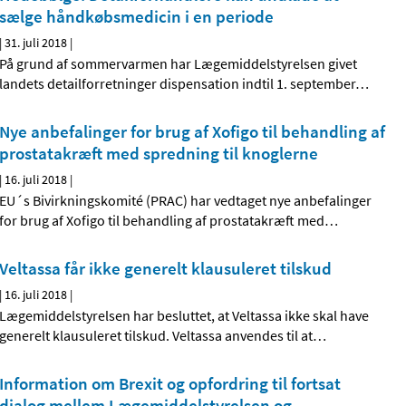
sælge håndkøbsmedicin i en periode
|
31. juli 2018
|
På grund af sommervarmen har Lægemiddelstyrelsen givet
landets detailforretninger dispensation indtil 1. september
…
Nye anbefalinger for brug af Xofigo til behandling af
prostatakræft med spredning til knoglerne
|
16. juli 2018
|
EU´s Bivirkningskomité (PRAC) har vedtaget nye anbefalinger
for brug af Xofigo til behandling af prostatakræft med
…
Veltassa får ikke generelt klausuleret tilskud
|
16. juli 2018
|
Lægemiddelstyrelsen har besluttet, at Veltassa ikke skal have
generelt klausuleret tilskud. Veltassa anvendes til at
…
Information om Brexit og opfordring til fortsat
dialog mellem Lægemiddelstyrelsen og