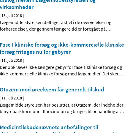
virksomheder
|
13. juli 2018
|
Lægemiddelstyrelsen deltager aktivt i de overvejelser og
forberedelser, der gennem længere tid er foregået på
…
Fase I kliniske forsøg og ikke-kommercielle kliniske
forsøg fritages nu for gebyrer
|
11. juli 2018
|
Der opkræves ikke længere gebyr for fase 1 kliniske forsøg og
ikke-kommercielle kliniske forsøg med lægemidler. Det sker
…
Otazem mod øreeksem får generelt tilskud
|
11. juli 2018
|
Lægemiddelstyrelsen har besluttet, at Otazem, der indeholder
binyrebarkhormonet fluocinolon og bruges til behandling af
…
Medicintilskudsnævnets anbefalinger til