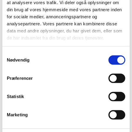
at analysere vores trafik. Vi deler også oplysninger om
juni (21)
din brug af vores hjemmeside med vores partnere inden
maj (21)
for sociale medier, annonceringspartnere og
april (24)
analysepartnere. Vores partnere kan kombinere disse
marts (42)
data med andre oplysninger, du har givet dem, eller som
februar (12)
de har indsamlet fra din brug af deres tjenester.
januar (18)
2019 (159)
Samtykkevalg
Nødvendig
2018 (150)
2017 (167)
2016 (167)
Præferencer
2015 (33)
2014 (44)
Statistik
2013 (49)
2012 (44)
Marketing
2011 (13)
2010 (7)