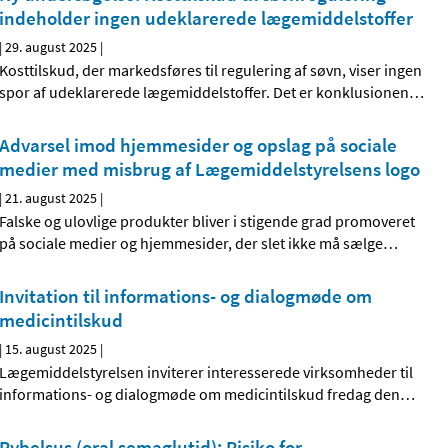
indeholder ingen udeklarerede lægemiddelstoffer
|
29. august 2025
|
Kosttilskud, der markedsføres til regulering af søvn, viser ingen
spor af udeklarerede lægemiddelstoffer. Det er konklusionen
…
Advarsel imod hjemmesider og opslag på sociale
medier med misbrug af Lægemiddelstyrelsens logo
|
21. august 2025
|
Falske og ulovlige produkter bliver i stigende grad promoveret
på sociale medier og hjemmesider, der slet ikke må sælge
…
Invitation til informations- og dialogmøde om
medicintilskud
|
15. august 2025
|
Lægemiddelstyrelsen inviterer interesserede virksomheder til
informations- og dialogmøde om medicintilskud fredag den
…
Rybelsus (oral semaglutid): Risiko for