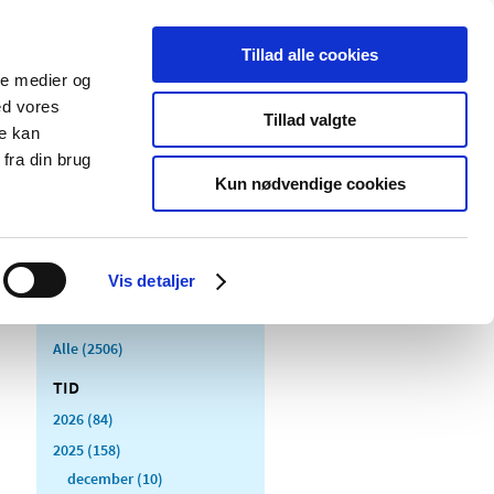
Tillad alle cookies
ale medier og
Udgivelser
Cookies
ed vores
Tillad valgte
re kan
dicinsk
Særlige
fra din brug
styr
produktområder
Kun nødvendige cookies
Vis detaljer
Alle (2506)
TID
2026 (84)
2025 (158)
december (10)