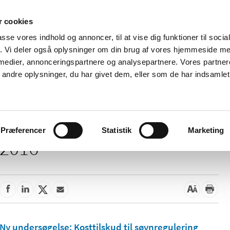
 cookies
passe vores indhold og annoncer, til at vise dig funktioner til soci
Nyheder
Om os
Kontakt
fik. Vi deler også oplysninger om din brug af vores hjemmeside m
 medier, annonceringspartnere og analysepartnere. Vores partne
 og
Tilskud og
Apoteker og salg af
Me
ndre oplysninger, du har givet dem, eller som de har indsamlet 
rmation
priser
medicin
ud
Præferencer
Statistik
Marketing
2016
Ny undersøgelse: Kosttilskud til søvnregulering