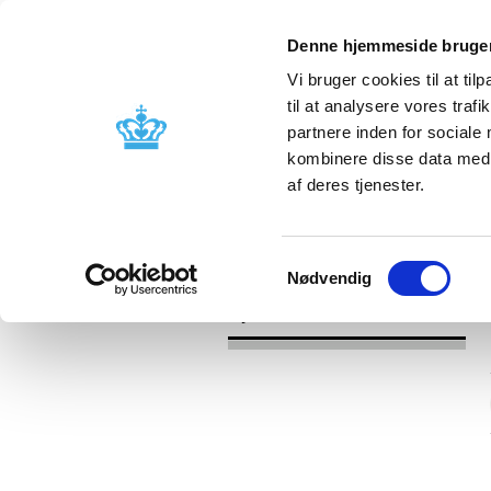
Denne hjemmeside bruger
Vi bruger cookies til at til
til at analysere vores tra
partnere inden for sociale
Godkendelse og
Bivirkninger
kombinere disse data med a
kontrol
produktinfo
af deres tjenester.
/
Nyheder
2016
Samtykkevalg
Nødvendig
Nyheder