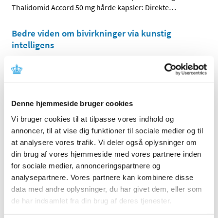
Thalidomid Accord 50 mg hårde kapsler: Direkte
…
Bedre viden om bivirkninger via kunstig
intelligens
|
13. oktober 2022
|
Sammen med blandt andre KU og Bispebjerg &
Frederiksberg Hospital søsætter
…
Denne hjemmeside bruger cookies
Sikkerhedsopdatering for COVID-19 vacciner
(2022, nr. 9)
Vi bruger cookies til at tilpasse vores indhold og
annoncer, til at vise dig funktioner til sociale medier og til
|
13. oktober 2022
|
at analysere vores trafik. Vi deler også oplysninger om
Denne sikkerhedsopdatering har fokus på de vacciner,
din brug af vores hjemmeside med vores partnere inden
der indgår i det danske vaccinationsprogram mod
…
for sociale medier, annonceringspartnere og
analysepartnere. Vores partnere kan kombinere disse
Styrket internationalt samarbejde om kontrol
data med andre oplysninger, du har givet dem, eller som
af lægemiddelforsøg
de har indsamlet fra din brug af deres tjenester.
|
11. oktober 2022
|
117 lægemiddelinspektører fra hele verden er i denne