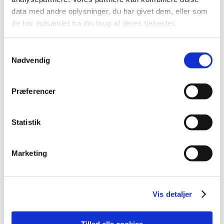
data med andre oplysninger, du har givet dem, eller som
2013 (49)
de har indsamlet fra din brug af deres tjenester.
2012 (44)
2011 (13)
Samtykkevalg
2010 (7)
Nødvendig
2009 (14)
2008 (8)
Præferencer
december (1)
november (2)
oktober (2)
Statistik
september (1)
juli (1)
Marketing
januar (1)
2007 (3)
2006 (9)
Vis detaljer
2005 (2)