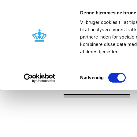
Denne hjemmeside bruger
Vi bruger cookies til at til
til at analysere vores tra
partnere inden for sociale
Godkendelse og
Bivirkninger
kombinere disse data med a
kontrol
produktinfo
af deres tjenester.
/
Nyheder
2016
Samtykkevalg
Nødvendig
Nyheder