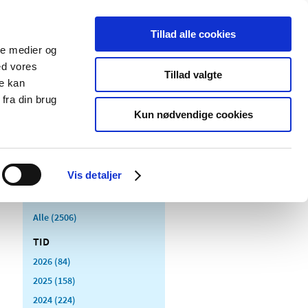
Tillad alle cookies
ale medier og
Udgivelser
Cookies
ed vores
Tillad valgte
re kan
dicinsk
Særlige
fra din brug
styr
produktområder
Kun nødvendige cookies
Vis detaljer
Alle (2506)
TID
2026 (84)
2025 (158)
2024 (224)