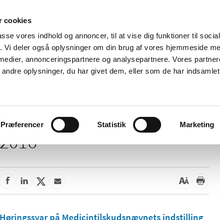
 cookies
passe vores indhold og annoncer, til at vise dig funktioner til soci
Nyheder
Om os
Kontakt
fik. Vi deler også oplysninger om din brug af vores hjemmeside m
 medier, annonceringspartnere og analysepartnere. Vores partne
 og
Tilskud og
Apoteker og salg af
Me
ndre oplysninger, du har givet dem, eller som de har indsamlet 
rmation
priser
medicin
ud
Præferencer
Statistik
Marketing
2016
Høringssvar på Medicintilskudsnævnets indstilling