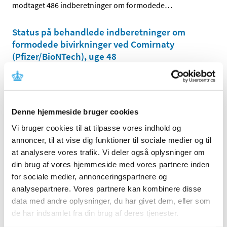
modtaget 486 indberetninger om formodede
…
Status på behandlede indberetninger om
formodede bivirkninger ved Comirnaty
(Pfizer/BioNTech), uge 48
|
2. december 2021
|
Lægemiddelstyrelsen har behandlet i alt 12.425
indberetninger om formodede bivirkninger ved
…
Denne hjemmeside bruger cookies
Status på behandlede indberetninger om
Vi bruger cookies til at tilpasse vores indhold og
formodede bivirkninger ved Vaxzevria
annoncer, til at vise dig funktioner til sociale medier og til
(AstraZeneca), uge 48
at analysere vores trafik. Vi deler også oplysninger om
|
2. december 2021
|
din brug af vores hjemmeside med vores partnere inden
Lægemiddelstyrelsen har behandlet i alt 4.154
for sociale medier, annonceringspartnere og
indberetninger om formodede bivirkninger ved
…
analysepartnere. Vores partnere kan kombinere disse
data med andre oplysninger, du har givet dem, eller som
Forsyningsvanskeligheder for Olbetam 250 mg
de har indsamlet fra din brug af deres tjenester.
kapsler, hårde