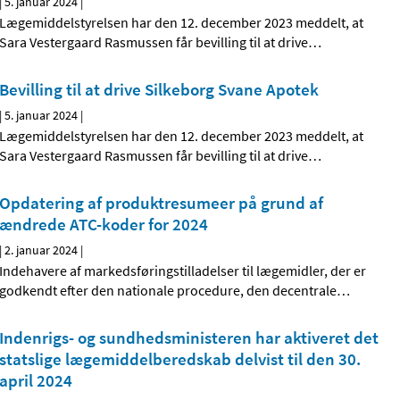
|
5. januar 2024
|
Lægemiddelstyrelsen har den 12. december 2023 meddelt, at
Sara Vestergaard Rasmussen får bevilling til at drive
…
Bevilling til at drive Silkeborg Svane Apotek
|
5. januar 2024
|
Lægemiddelstyrelsen har den 12. december 2023 meddelt, at
Sara Vestergaard Rasmussen får bevilling til at drive
…
Opdatering af produktresumeer på grund af
ændrede ATC-koder for 2024
|
2. januar 2024
|
Indehavere af markedsføringstilladelser til lægemidler, der er
godkendt efter den nationale procedure, den decentrale
…
Indenrigs- og sundhedsministeren har aktiveret det
statslige lægemiddelberedskab delvist til den 30.
april 2024