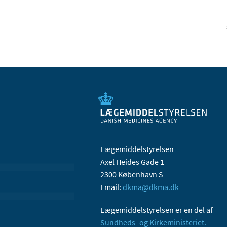
Lægemiddelstyrelsen
Axel Heides Gade 1
2300 København S
Email:
dkma@dkma.dk
Lægemiddelstyrelsen er en del af
Sundheds- og Kirkeministeriet.