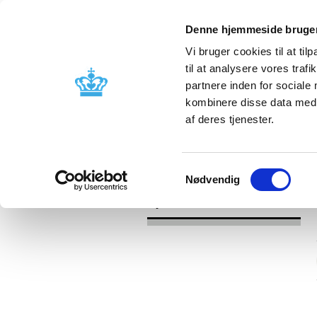
Denne hjemmeside bruger
Vi bruger cookies til at til
til at analysere vores tra
partnere inden for sociale
Godkendelse og
Bivirkninger
kombinere disse data med a
kontrol
produktinfo
af deres tjenester.
/
Nyheder
2016
Samtykkevalg
Nødvendig
Nyheder