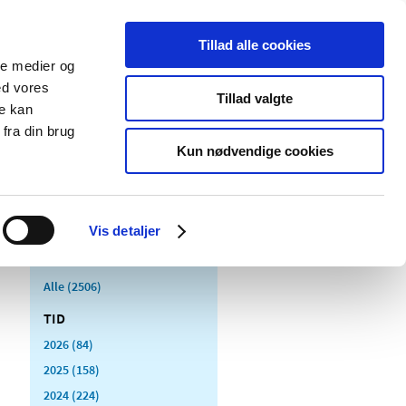
Tillad alle cookies
ale medier og
Udgivelser
Cookies
ed vores
Tillad valgte
re kan
dicinsk
Særlige
fra din brug
styr
produktområder
Kun nødvendige cookies
Vis detaljer
Alle (2506)
TID
2026 (84)
2025 (158)
2024 (224)