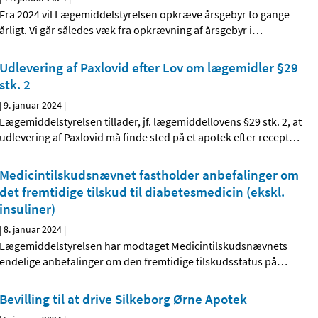
Fra 2024 vil Lægemiddelstyrelsen opkræve årsgebyr to gange
årligt. Vi går således væk fra opkrævning af årsgebyr i
…
Udlevering af Paxlovid efter Lov om lægemidler §29
stk. 2
|
9. januar 2024
|
Lægemiddelstyrelsen tillader, jf. lægemiddellovens §29 stk. 2, at
udlevering af Paxlovid må finde sted på et apotek efter recept
…
Medicintilskudsnævnet fastholder anbefalinger om
det fremtidige tilskud til diabetesmedicin (ekskl.
insuliner)
|
8. januar 2024
|
Lægemiddelstyrelsen har modtaget Medicintilskudsnævnets
endelige anbefalinger om den fremtidige tilskudsstatus på
…
Bevilling til at drive Silkeborg Ørne Apotek