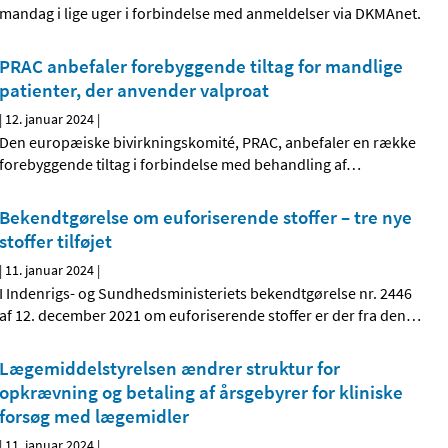
mandag i lige uger i forbindelse med anmeldelser via DKMAnet.
PRAC anbefaler forebyggende tiltag for mandlige
patienter, der anvender valproat
|
12. januar 2024
|
Den europæiske bivirkningskomité, PRAC, anbefaler en række
forebyggende tiltag i forbindelse med behandling af
…
Bekendtgørelse om euforiserende stoffer – tre nye
stoffer tilføjet
|
11. januar 2024
|
I Indenrigs- og Sundhedsministeriets bekendtgørelse nr. 2446
af 12. december 2021 om euforiserende stoffer er der fra den
…
Lægemiddelstyrelsen ændrer struktur for
opkrævning og betaling af årsgebyrer for kliniske
forsøg med lægemidler
|
11. januar 2024
|