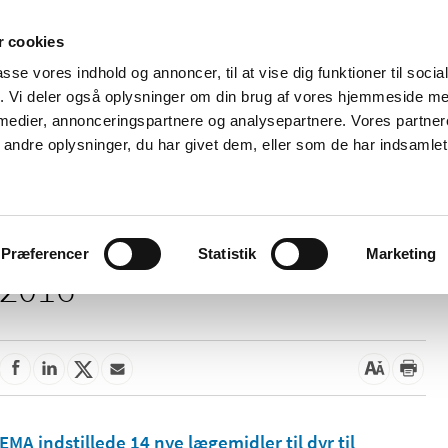
 cookies
passe vores indhold og annoncer, til at vise dig funktioner til soci
Nyheder
Om os
Kontakt
fik. Vi deler også oplysninger om din brug af vores hjemmeside m
 medier, annonceringspartnere og analysepartnere. Vores partne
 og
Tilskud og
Apoteker og salg af
Me
ndre oplysninger, du har givet dem, eller som de har indsamlet 
rmation
priser
medicin
ud
Præferencer
Statistik
Marketing
2016
EMA indstillede 14 nye lægemidler til dyr til