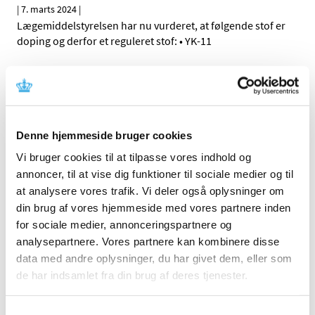
|
7. marts 2024
|
Lægemiddelstyrelsen har nu vurderet, at følgende stof er
doping og derfor et reguleret stof: • YK-11
Ledig bevilling til Gråsten Apotek
|
5. marts 2024
|
Bevillingen til at drive Gråsten Apotek er ledig pr. 1. juli
2024 Bevillingen er opslået ledig efter Lov om
…
Denne hjemmeside bruger cookies
Vi bruger cookies til at tilpasse vores indhold og
Entresto tabletter ændrer tilskudsklausul og
annoncer, til at vise dig funktioner til sociale medier og til
granulat i kapsler får generelt klausuleret
at analysere vores trafik. Vi deler også oplysninger om
tilskud
din brug af vores hjemmeside med vores partnere inden
|
4. marts 2024
|
for sociale medier, annonceringspartnere og
Fra 4. marts 2024 ændrer Lægemiddelstyrelsen
analysepartnere. Vores partnere kan kombinere disse
tilskudsklausulen for Entresto tabletter og samtidig får
…
data med andre oplysninger, du har givet dem, eller som
de har indsamlet fra din brug af deres tjenester.
Ledig bevilling til Silkeborg Himmelbjerg
Apotek
Samtykkevalg