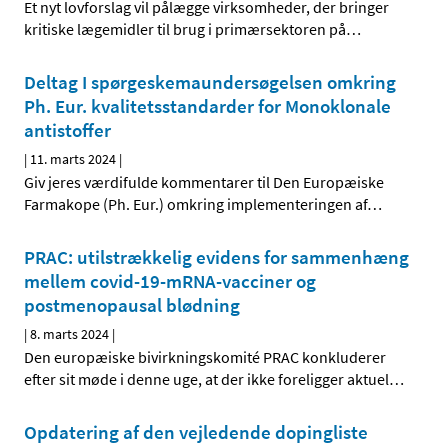
Et nyt lovforslag vil pålægge virksomheder, der bringer
kritiske lægemidler til brug i primærsektoren på
…
Deltag I spørgeskemaundersøgelsen omkring
Ph. Eur. kvalitetsstandarder for Monoklonale
antistoffer
|
11. marts 2024
|
Giv jeres værdifulde kommentarer til Den Europæiske
Farmakope (Ph. Eur.) omkring implementeringen af
…
PRAC: utilstrækkelig evidens for sammenhæng
mellem covid-19-mRNA-vacciner og
postmenopausal blødning
|
8. marts 2024
|
Den europæiske bivirkningskomité PRAC konkluderer
efter sit møde i denne uge, at der ikke foreligger aktuel
…
Opdatering af den vejledende dopingliste