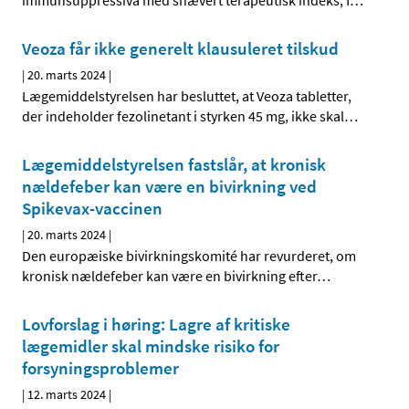
immunsuppressiva med snævert terapeutisk indeks, f
…
Veoza får ikke generelt klausuleret tilskud
|
20. marts 2024
|
Lægemiddelstyrelsen har besluttet, at Veoza tabletter,
der indeholder fezolinetant i styrken 45 mg, ikke skal
…
Lægemiddelstyrelsen fastslår, at kronisk
nældefeber kan være en bivirkning ved
Spikevax-vaccinen
|
20. marts 2024
|
Den europæiske bivirkningskomité har revurderet, om
kronisk nældefeber kan være en bivirkning efter
…
Lovforslag i høring: Lagre af kritiske
lægemidler skal mindske risiko for
forsyningsproblemer
|
12. marts 2024
|