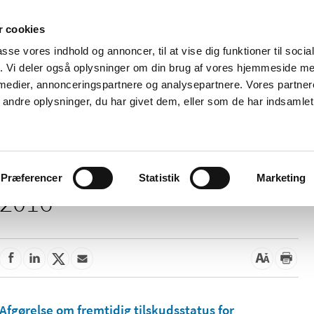
 cookies
passe vores indhold og annoncer, til at vise dig funktioner til soci
Nyheder
Om os
Kontakt
fik. Vi deler også oplysninger om din brug af vores hjemmeside m
 medier, annonceringspartnere og analysepartnere. Vores partne
 og
Tilskud og
Apoteker og salg af
Me
ndre oplysninger, du har givet dem, eller som de har indsamlet 
rmation
priser
medicin
ud
Præferencer
Statistik
Marketing
2016
Afgørelse om fremtidig tilskudsstatus for