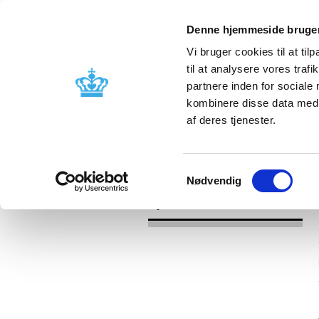
Denne hjemmeside bruger
Vi bruger cookies til at til
til at analysere vores tra
partnere inden for sociale
Godkendelse og
Bivirkninger
kombinere disse data med a
kontrol
produktinfo
af deres tjenester.
/
Nyheder
2016
Samtykkevalg
Nødvendig
Nyheder