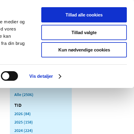
Tillad alle cookies
ale medier og
Udgivelser
Cookies
ed vores
Tillad valgte
re kan
dicinsk
Særlige
fra din brug
styr
produktområder
Kun nødvendige cookies
Vis detaljer
Alle (2506)
TID
2026 (84)
2025 (158)
2024 (224)