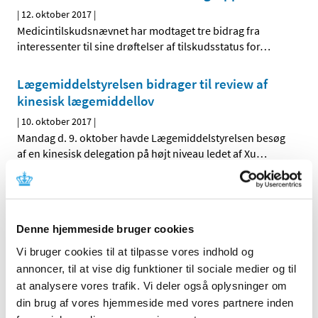
|
12. oktober 2017
|
Medicintilskudsnævnet har modtaget tre bidrag fra
interessenter til sine drøftelser af tilskudsstatus for
…
Lægemiddelstyrelsen bidrager til review af
kinesisk lægemiddellov
|
10. oktober 2017
|
Mandag d. 9. oktober havde Lægemiddelstyrelsen besøg
af en kinesisk delegation på højt niveau ledet af Xu
…
Høring om nyt forslag til tilskudsstatus for
medicin mod astma og KOL
|
5. oktober 2017
|
Denne hjemmeside bruger cookies
Medicintilskudsnævnet er fortsat i gang med at revurdere
Vi bruger cookies til at tilpasse vores indhold og
tilskudsstatus for medicin mod astma og KOL
…
annoncer, til at vise dig funktioner til sociale medier og til
at analysere vores trafik. Vi deler også oplysninger om
Videnskabelig erfaringsopsamling på
din brug af vores hjemmeside med vores partnere inden
forsøgsordning med medicinsk cannabis