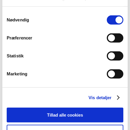
oktober (28)
september (15)
Samtykkevalg
august (10)
Nødvendig
juli (20)
juni (15)
Præferencer
maj (25)
april (12)
Statistik
marts (10)
februar (14)
januar (19)
Marketing
2023 (195)
2022 (197)
2021 (516)
Vis detaljer
2020 (263)
2019 (159)
Tillad alle cookies
2018 (150)
2017 (167)