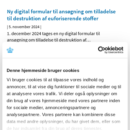
Ny digital formular til ansøgning om tilladelse
til destruktion af euforiserende stoffer
|
5. november 2024
|
1. december 2024 tages en ny digital formular til
ansøgning om tilladelse til destruktion af
…
Forrige
1
2
Denne hjemmeside bruger cookies
Alle (2506)
Vi bruger cookies til at tilpasse vores indhold og
TID
annoncer, til at vise dig funktioner til sociale medier og til
at analysere vores trafik. Vi deler også oplysninger om
2026 (84)
din brug af vores hjemmeside med vores partnere inden
2025 (158)
for sociale medier, annonceringspartnere og
2024 (224)
analysepartnere. Vores partnere kan kombinere disse
december (28)
data med andre oplysninger, du har givet dem, eller som
november (28)
de har indsamlet fra din brug af deres tjenester.