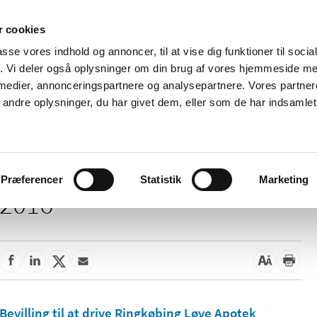
 cookies
passe vores indhold og annoncer, til at vise dig funktioner til soci
Nyheder
Om os
Kontakt
fik. Vi deler også oplysninger om din brug af vores hjemmeside m
 medier, annonceringspartnere og analysepartnere. Vores partne
 og
Tilskud og
Apoteker og salg af
Me
ndre oplysninger, du har givet dem, eller som de har indsamlet 
rmation
priser
medicin
ud
Præferencer
Statistik
Marketing
2016
Bevilling til at drive Ringkøbing Løve Apotek