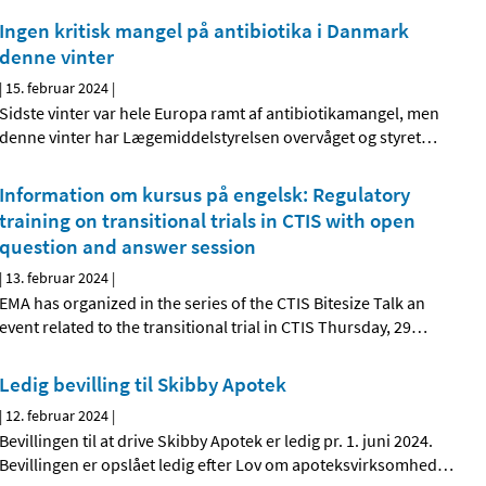
Ingen kritisk mangel på antibiotika i Danmark
denne vinter
|
15. februar 2024
|
Sidste vinter var hele Europa ramt af antibiotikamangel, men
denne vinter har Lægemiddelstyrelsen overvåget og styret
…
Information om kursus på engelsk: Regulatory
training on transitional trials in CTIS with open
question and answer session
|
13. februar 2024
|
EMA has organized in the series of the CTIS Bitesize Talk an
event related to the transitional trial in CTIS Thursday, 29
…
Ledig bevilling til Skibby Apotek
|
12. februar 2024
|
Bevillingen til at drive Skibby Apotek er ledig pr. 1. juni 2024.
Bevillingen er opslået ledig efter Lov om apoteksvirksomhed
…