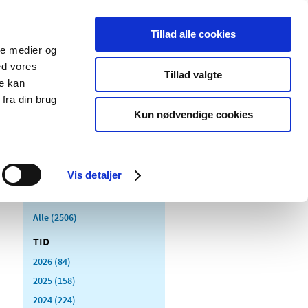
Tillad alle cookies
ale medier og
Udgivelser
Cookies
ed vores
Tillad valgte
re kan
dicinsk
Særlige
fra din brug
styr
produktområder
Kun nødvendige cookies
Vis detaljer
Alle (2506)
TID
2026 (84)
2025 (158)
2024 (224)