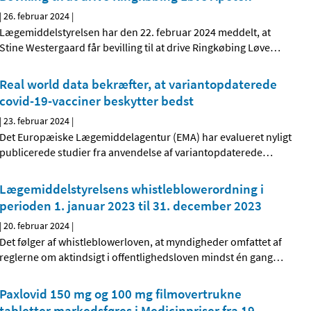
|
26. februar 2024
|
Lægemiddelstyrelsen har den 22. februar 2024 meddelt, at
Stine Westergaard får bevilling til at drive Ringkøbing Løve
…
Real world data bekræfter, at variantopdaterede
covid-19-vacciner beskytter bedst
|
23. februar 2024
|
Det Europæiske Lægemiddelagentur (EMA) har evalueret nyligt
publicerede studier fra anvendelse af variantopdaterede
…
Lægemiddelstyrelsens whistleblowerordning i
perioden 1. januar 2023 til 31. december 2023
|
20. februar 2024
|
Det følger af whistleblowerloven, at myndigheder omfattet af
reglerne om aktindsigt i offentlighedsloven mindst én gang
…
Paxlovid 150 mg og 100 mg filmovertrukne
tabletter markedsføres i Medicinpriser fra 19.