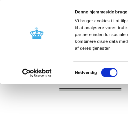
Denne hjemmeside bruger
Vi bruger cookies til at til
til at analysere vores tra
partnere inden for sociale
Godkendelse og
Bivirkninger
kombinere disse data med a
kontrol
produktinfo
af deres tjenester.
/
Nyheder
2016
Samtykkevalg
Nødvendig
Nyheder