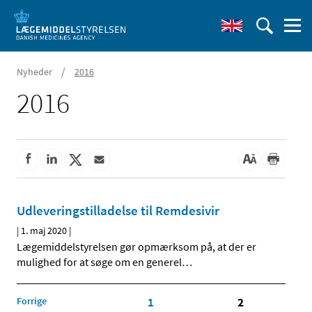
/
Nyheder
2016
2016
Udleveringstilladelse til Remdesivir
|
1. maj 2020
|
Lægemiddelstyrelsen gør opmærksom på, at der er
mulighed for at søge om en generel
…
Forrige
1
2