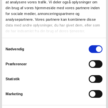
at analysere vores trafik. Vi deler også oplysninger om
juni (21)
din brug af vores hjemmeside med vores partnere inden
maj (21)
for sociale medier, annonceringspartnere og
april (24)
analysepartnere. Vores partnere kan kombinere disse
marts (42)
data med andre oplysninger, du har givet dem, eller som
februar (12)
de har indsamlet fra din brug af deres tjenester.
januar (18)
2019 (159)
Samtykkevalg
Nødvendig
2018 (150)
2017 (167)
2016 (167)
Præferencer
2015 (33)
2014 (44)
Statistik
2013 (49)
2012 (44)
Marketing
2011 (13)
2010 (7)