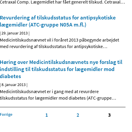
Cetraxal Comp. Lægemidlet har fået generelt tilskud. Cetraxal
…
Revurdering af tilskudsstatus for antipsykotiske
lægemidler (ATC-gruppe N05A m.fl.)
|
29. januar 2013
|
Medicintilskudsnævnet vil i foråret 2013 påbegynde arbejdet
med revurdering af tilskudsstatus for antipsykotiske
…
Høring over Medicintilskuds­nævnets nye forslag til
indstilling til tilskudsstatus for lægemidler mod
diabetes
|
8. januar 2013
|
Medicintilskudsnævnet er i gang med at revurdere
tilskudsstatus for lægemidler mod diabetes (ATC-gruppe
…
Forrige
1
2
3