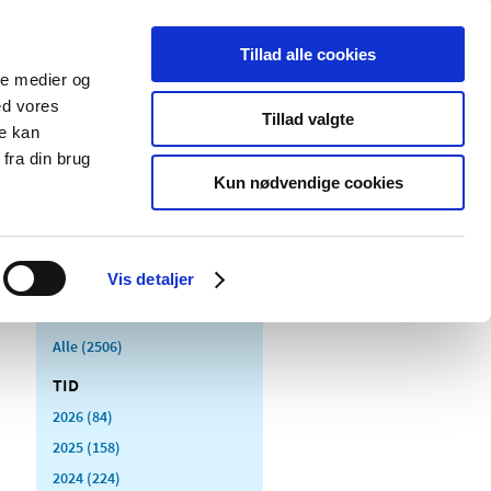
Tillad alle cookies
ale medier og
Udgivelser
Cookies
ed vores
Tillad valgte
re kan
dicinsk
Særlige
fra din brug
styr
produktområder
Kun nødvendige cookies
Vis detaljer
Alle (2506)
TID
2026 (84)
2025 (158)
2024 (224)