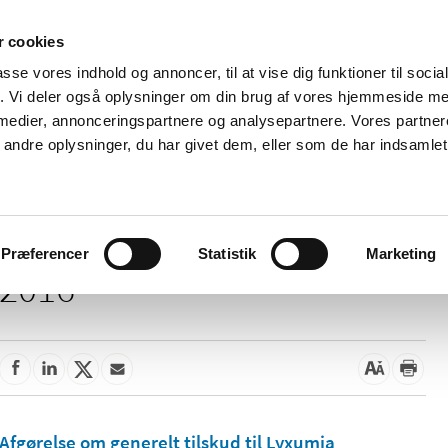
 cookies
passe vores indhold og annoncer, til at vise dig funktioner til soci
Nyheder
Om os
Kontakt
fik. Vi deler også oplysninger om din brug af vores hjemmeside m
 medier, annonceringspartnere og analysepartnere. Vores partne
 og
Tilskud og
Apoteker og salg af
Me
ndre oplysninger, du har givet dem, eller som de har indsamlet 
rmation
priser
medicin
ud
Præferencer
Statistik
Marketing
2016
Afgørelse om generelt tilskud til Lyxumia