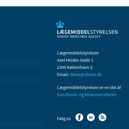
Lægemiddelstyrelsen
Axel Heides Gade 1
2300 København S
Email:
dkma@dkma.dk
Lægemiddelstyrelsen er en del af
Sundheds- og Kirkeministeriet.
Følg os