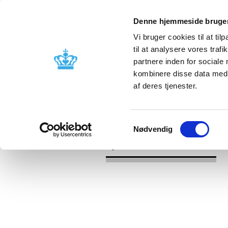
Denne hjemmeside bruger
Vi bruger cookies til at til
til at analysere vores tra
partnere inden for sociale
Godkendelse og
Bivirkninger
kombinere disse data med a
kontrol
produktinfo
af deres tjenester.
/
Nyheder
2016
Samtykkevalg
Nødvendig
Nyheder