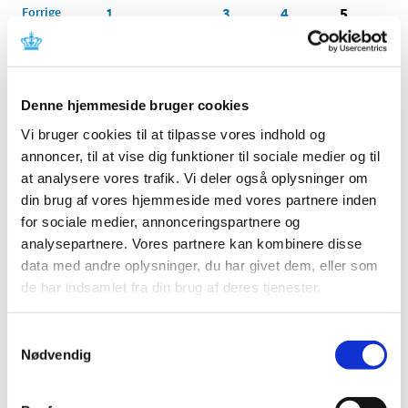
Forrige
1
3
4
5
…
Alle (2506)
Denne hjemmeside bruger cookies
TID
Vi bruger cookies til at tilpasse vores indhold og
2026 (84)
annoncer, til at vise dig funktioner til sociale medier og til
august (1)
at analysere vores trafik. Vi deler også oplysninger om
juli (13)
din brug af vores hjemmeside med vores partnere inden
juni (12)
for sociale medier, annonceringspartnere og
maj (10)
analysepartnere. Vores partnere kan kombinere disse
april (6)
data med andre oplysninger, du har givet dem, eller som
marts (15)
de har indsamlet fra din brug af deres tjenester.
februar (11)
januar (16)
Samtykkevalg
2025 (158)
Nødvendig
2024 (224)
2023 (195)