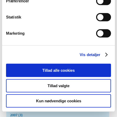
Præferencer
2022 (197)
2021 (516)
Statistik
2020 (263)
2019 (159)
Marketing
2018 (150)
2017 (167)
2016 (167)
Vis detaljer
2015 (33)
2014 (44)
Tillad alle cookies
2013 (49)
2012 (44)
2011 (13)
Tillad valgte
2010 (7)
2009 (14)
Kun nødvendige cookies
2008 (8)
2007 (3)