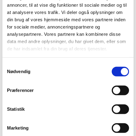
2019 (159)
annoncer, til at vise dig funktioner til sociale medier og til
2018 (150)
at analysere vores trafik. Vi deler også oplysninger om
din brug af vores hjemmeside med vores partnere inden
2017 (167)
for sociale medier, annonceringspartnere og
2016 (167)
analysepartnere. Vores partnere kan kombinere disse
2015 (33)
data med andre oplysninger, du har givet dem, eller som
2014 (44)
de har indsamlet fra din brug af deres tjenester.
2013 (49)
2012 (44)
Samtykkevalg
2011 (13)
Nødvendig
november (1)
oktober (2)
Præferencer
september (2)
august (2)
Statistik
juli (1)
juni (1)
maj (2)
Marketing
marts (1)