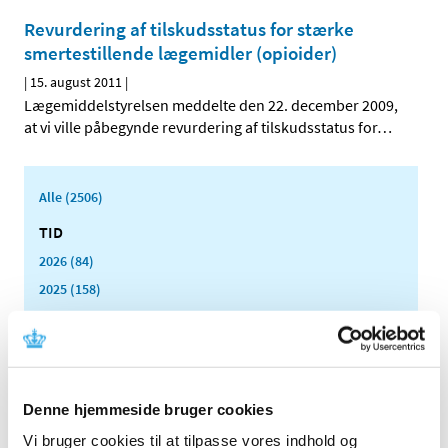
Revurdering af tilskudsstatus for stærke
smertestillende lægemidler (opioider)
|
15. august 2011
|
Lægemiddelstyrelsen meddelte den 22. december 2009,
at vi ville påbegynde revurdering af tilskudsstatus for
…
Alle (2506)
TID
2026 (84)
2025 (158)
2024 (224)
2023 (195)
2022 (197)
2021 (516)
Denne hjemmeside bruger cookies
2020 (263)
Vi bruger cookies til at tilpasse vores indhold og