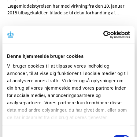
Lægemiddelstyrelsen har med virkning fra den 10. januar
2018 tilbagekaldt en tilladelse til detailforhandling af
…
Tjekkisk engrosforhandler lever ikke op til god
distributionspraksis for lægemidler
|
10. januar 2018
|
De tjekkiske sundhedsmyndigheder udstedte den 2.
Denne hjemmeside bruger cookies
januar 2018 en erklæring om, at leverandøren GALPEX
…
Vi bruger cookies til at tilpasse vores indhold og
annoncer, til at vise dig funktioner til sociale medier og til
Lægemiddelstyrelsens vurdering af nyt studie
at analysere vores trafik. Vi deler også oplysninger om
om brug af ibuprofen og risiko for ændring af
din brug af vores hjemmeside med vores partnere inden
hormonbalancen hos mænd
for sociale medier, annonceringspartnere og
|
9. januar 2018
|
analysepartnere. Vores partnere kan kombinere disse
Et nyt dansk-fransk studie, Ibuprofen alters human
data med andre oplysninger, du har givet dem, eller som
testicular physiology to produce a state of
…
de har indsamlet fra din brug af deres tjenester.
Innovair NEXThaler® får generelt tilskud
Samtykkevalg