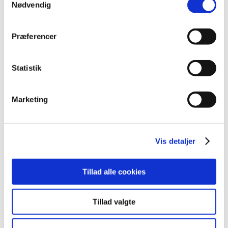
|
4. januar 2018
|
Nødvendig
Lægemiddelstyrelsen har besluttet, at Innovair NEXThaler
skal have generelt tilskud. Innovair NEXThaler
…
Præferencer
Alle (2506)
Statistik
TID
2026 (84)
Marketing
2025 (158)
2024 (224)
2023 (195)
Vis detaljer
2022 (197)
2021 (516)
Tillad alle cookies
2020 (263)
2019 (159)
Tillad valgte
2018 (150)
december (12)