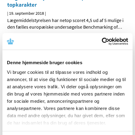
topkarakter
|
19. september 2018
|
Lægemiddelstyrelsen har netop scoret 4,5 ud af 5 mulige i
den fælles europæiske undersøgelse Benchmarking of
…
Ingen ændringer i tilskudsstatus for medicin til
lokalbehandling af gynækologiske infektioner
|
19. september 2018
|
Denne hjemmeside bruger cookies
Medicintilskudsnævnet har revurderet tilskudsstatus for
Vi bruger cookies til at tilpasse vores indhold og
medicin til lokalbehandling af gynækologiske
…
annoncer, til at vise dig funktioner til sociale medier og til
at analysere vores trafik. Vi deler også oplysninger om
Quetiapin depottabletter får generelt tilskud
din brug af vores hjemmeside med vores partnere inden
|
14. september 2018
|
for sociale medier, annonceringspartnere og
Lægemiddelstyrelsen har besluttet, at depottabletter, der
analysepartnere. Vores partnere kan kombinere disse
indeholder quetiapin, får generelt tilskud. Quetiapin
…
data med andre oplysninger, du har givet dem, eller som
de har indsamlet fra din brug af deres tjenester.
Forurenet valsartan har indtil videre ikke
medført øget forekomst af kræfttilfælde i