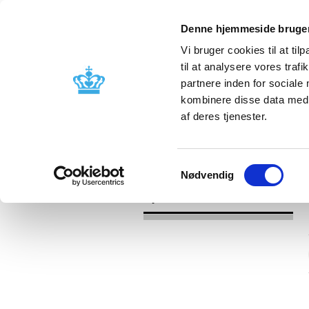
Denne hjemmeside bruger
Vi bruger cookies til at til
til at analysere vores tra
partnere inden for sociale
Godkendelse og
Bivirkninger
kombinere disse data med a
kontrol
produktinfo
af deres tjenester.
/
Nyheder
2016
Samtykkevalg
Nødvendig
Nyheder