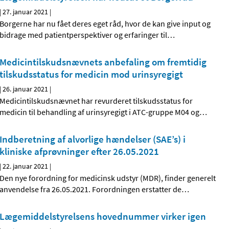
|
27. januar 2021
|
Borgerne har nu fået deres eget råd, hvor de kan give input og
bidrage med patientperspektiver og erfaringer til
…
Medicintilskudsnævnets anbefaling om fremtidig
tilskudsstatus for medicin mod urinsyregigt
|
26. januar 2021
|
Medicintilskudsnævnet har revurderet tilskudsstatus for
medicin til behandling af urinsyregigt i ATC-gruppe M04 og
…
Indberetning af alvorlige hændelser (SAE’s) i
kliniske afprøvninger efter 26.05.2021
|
22. januar 2021
|
Den nye forordning for medicinsk udstyr (MDR), finder generelt
anvendelse fra 26.05.2021. Forordningen erstatter de
…
Lægemiddelstyrelsens hovednummer virker igen