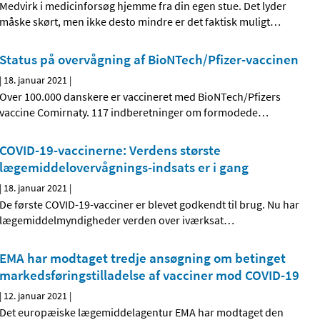
Medvirk i medicinforsøg hjemme fra din egen stue. Det lyder
måske skørt, men ikke desto mindre er det faktisk muligt
…
Status på overvågning af BioNTech/Pfizer-vaccinen
|
18. januar 2021
|
Over 100.000 danskere er vaccineret med BioNTech/Pfizers
vaccine Comirnaty. 117 indberetninger om formodede
…
COVID-19-vaccinerne: Verdens største
lægemiddelovervågnings-indsats er i gang
|
18. januar 2021
|
De første COVID-19-vacciner er blevet godkendt til brug. Nu har
lægemiddelmyndigheder verden over iværksat
…
EMA har modtaget tredje ansøgning om betinget
markedsføringstilladelse af vacciner mod COVID-19
|
12. januar 2021
|
Det europæiske lægemiddelagentur EMA har modtaget den