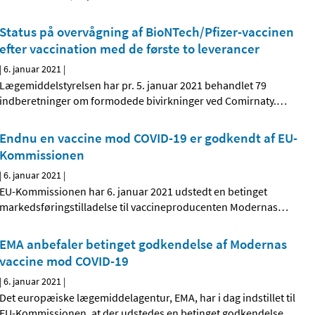
Status på overvågning af BioNTech/Pfizer-vaccinen
efter vaccination med de første to leverancer
|
6. januar 2021
|
Lægemiddelstyrelsen har pr. 5. januar 2021 behandlet 79
indberetninger om formodede bivirkninger ved Comirnaty.
…
Endnu en vaccine mod COVID-19 er godkendt af EU-
Kommissionen
|
6. januar 2021
|
EU-Kommissionen har 6. januar 2021 udstedt en betinget
markedsføringstilladelse til vaccineproducenten Modernas
…
EMA anbefaler betinget godkendelse af Modernas
vaccine mod COVID-19
|
6. januar 2021
|
Det europæiske lægemiddelagentur, EMA, har i dag indstillet til
EU-Kommissionen, at der udstedes en betinget godkendelse
…