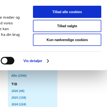
Tillad alle cookies
ale medier og
Udgivelser
Cookies
ed vores
Tillad valgte
re kan
dicinsk
Særlige
fra din brug
styr
produktområder
Kun nødvendige cookies
Vis detaljer
Alle (2506)
TID
2026 (84)
2025 (158)
2024 (224)