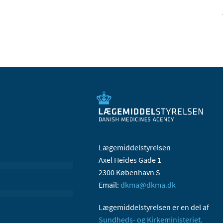
Lægemiddelstyrelsen
Axel Heides Gade 1
2300 København S
Email:
dkma@dkma.dk
Lægemiddelstyrelsen er en del af
Sundheds- og Kirkeministeriet.