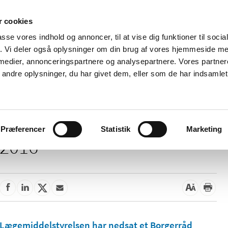
 cookies
passe vores indhold og annoncer, til at vise dig funktioner til soci
Nyheder
Om os
Kontakt
fik. Vi deler også oplysninger om din brug af vores hjemmeside m
 medier, annonceringspartnere og analysepartnere. Vores partne
 og
Tilskud og
Apoteker og salg af
Me
ndre oplysninger, du har givet dem, eller som de har indsamlet 
rmation
priser
medicin
ud
Præferencer
Statistik
Marketing
2016
Lægemiddelstyrelsen har nedsat et Borgerråd