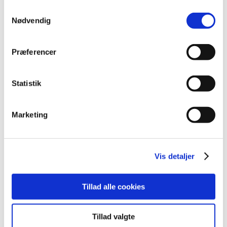
juni (11)
Samtykkevalg
maj (11)
Nødvendig
april (5)
marts (13)
Præferencer
februar (11)
januar (17)
2024 (224)
Statistik
2023 (195)
2022 (197)
Marketing
2021 (516)
2020 (263)
2019 (159)
Vis detaljer
2018 (150)
2017 (167)
Tillad alle cookies
2016 (167)
2015 (33)
Tillad valgte
2014 (44)