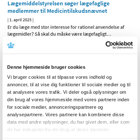
Lægemiddelstyrelsen søger lægefaglige
medlemmer til Medicintilskudsnævnet
|
1. april 2025
|
Er du læge med stor interesse for rationel anvendelse af
lægemidler? Så skal du måske være lægefagligt
…
Alle (2506)
TID
Denne hjemmeside bruger cookies
2026 (84)
Vi bruger cookies til at tilpasse vores indhold og
2025 (158)
annoncer, til at vise dig funktioner til sociale medier og til
at analysere vores trafik. Vi deler også oplysninger om
december (10)
din brug af vores hjemmeside med vores partnere inden
november (20)
for sociale medier, annonceringspartnere og
oktober (18)
analysepartnere. Vores partnere kan kombinere disse
september (23)
data med andre oplysninger, du har givet dem, eller som
august (8)
de har indsamlet fra din brug af deres tjenester.
juli (11)