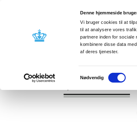
Denne hjemmeside bruger
Vi bruger cookies til at til
til at analysere vores tra
partnere inden for sociale
Godkendelse og
Bivirkninger
kombinere disse data med a
kontrol
produktinfo
af deres tjenester.
/
Nyheder
2016
Samtykkevalg
Nødvendig
Nyheder