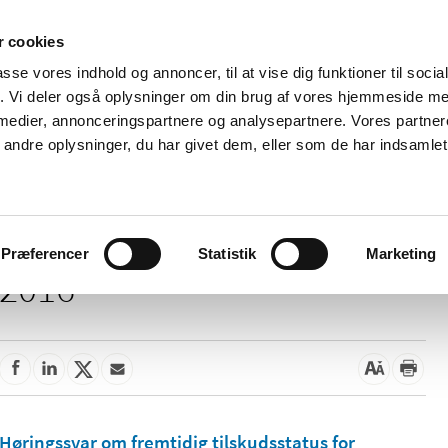
 cookies
passe vores indhold og annoncer, til at vise dig funktioner til soci
Nyheder
Om os
Kontakt
fik. Vi deler også oplysninger om din brug af vores hjemmeside m
 medier, annonceringspartnere og analysepartnere. Vores partne
 og
Tilskud og
Apoteker og salg af
Me
ndre oplysninger, du har givet dem, eller som de har indsamlet 
rmation
priser
medicin
ud
Præferencer
Statistik
Marketing
2016
Høringssvar om fremtidig tilskudsstatus for