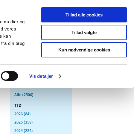
Tillad alle cookies
ale medier og
Udgivelser
Cookies
ed vores
Tillad valgte
re kan
dicinsk
Særlige
fra din brug
styr
produktområder
Kun nødvendige cookies
Vis detaljer
Alle (2506)
TID
2026 (84)
2025 (158)
2024 (224)