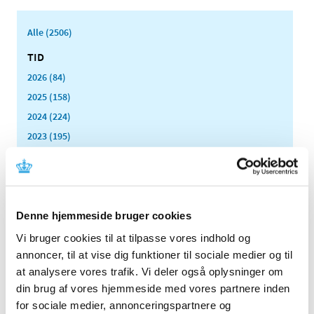
Alle (2506)
TID
2026 (84)
2025 (158)
2024 (224)
2023 (195)
2022 (197)
2021 (516)
2020 (263)
2019 (159)
Denne hjemmeside bruger cookies
2018 (150)
Vi bruger cookies til at tilpasse vores indhold og
2017 (167)
annoncer, til at vise dig funktioner til sociale medier og til
at analysere vores trafik. Vi deler også oplysninger om
2016 (167)
din brug af vores hjemmeside med vores partnere inden
2015 (33)
for sociale medier, annonceringspartnere og
2014 (44)