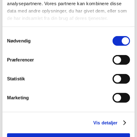
analysepartnere. Vores partnere kan kombinere disse
2013 (49)
data med andre oplysninger, du har givet dem, eller som
2012 (44)
de har indsamlet fra din brug af deres tjenester.
2011 (13)
2010 (7)
Samtykkevalg
Nødvendig
2009 (14)
december (2)
november (1)
Præferencer
oktober (1)
september (2)
Statistik
juli (1)
juni (5)
Marketing
april (2)
2008 (8)
2007 (3)
Vis detaljer
2006 (9)
2005 (2)