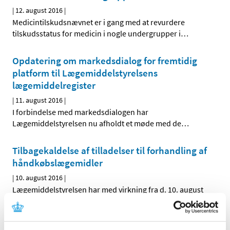
|
12. august 2016
|
Medicintilskudsnævnet er i gang med at revurdere
tilskudsstatus for medicin i nogle undergrupper i
…
Opdatering om markedsdialog for fremtidig
platform til Lægemiddelstyrelsens
lægemiddelregister
|
11. august 2016
|
I forbindelse med markedsdialogen har
Lægemiddelstyrelsen nu afholdt et møde med de
…
Tilbagekaldelse af tilladelser til forhandling af
håndkøbslægemidler
|
10. august 2016
|
Lægemiddelstyrelsen har med virkning fra d. 10. august
2016 tilbagekaldt § 39 tilladelse til detailforhandling af
…
Hydrokortison ”Orion”® får generelt tilskud