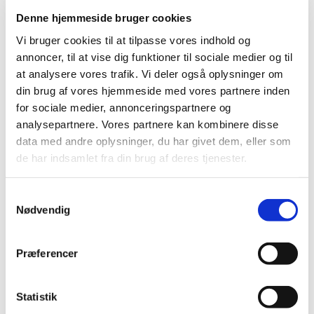
|
10. august 2016
|
Denne hjemmeside bruger cookies
Lægemiddelstyrelsen har besluttet, at Hydrokortison
Vi bruger cookies til at tilpasse vores indhold og
”Orion”® skal have generelt tilskud med virkning fra 12.
…
annoncer, til at vise dig funktioner til sociale medier og til
at analysere vores trafik. Vi deler også oplysninger om
Bevilling til Vordingborg Apotek
din brug af vores hjemmeside med vores partnere inden
|
9. august 2016
|
for sociale medier, annonceringspartnere og
Lægemiddelstyrelsen har den 8. august 2016 meddelt
analysepartnere. Vores partnere kan kombinere disse
Birgitte Egeberg Carlsen bevilling til at drive
…
data med andre oplysninger, du har givet dem, eller som
de har indsamlet fra din brug af deres tjenester.
Fortrydelsespiller kan svigte, hvis man bruger
anden medicin
Samtykkevalg
Nødvendig
|
5. august 2016
|
Kvinder, der ønsker at bruge fortrydelsespiller af mærket
Norlevo eller Levodonna, skal være opmærksomme på,
…
Præferencer
Et aftryk på den europæiske dagsorden
Statistik
|
4. august 2016
|