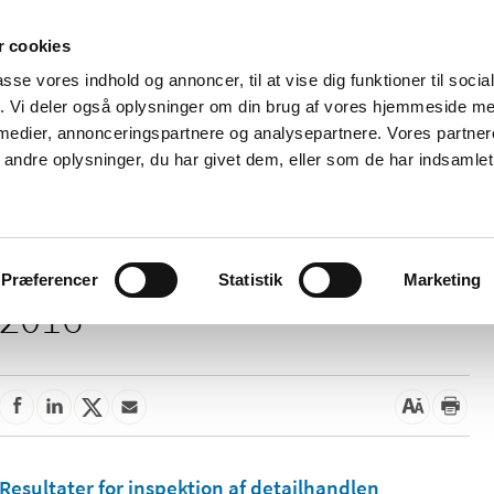
 cookies
passe vores indhold og annoncer, til at vise dig funktioner til soci
Nyheder
Om os
Kontakt
fik. Vi deler også oplysninger om din brug af vores hjemmeside m
 medier, annonceringspartnere og analysepartnere. Vores partne
 og
Tilskud og
Apoteker og salg af
Me
ndre oplysninger, du har givet dem, eller som de har indsamlet 
rmation
priser
medicin
ud
Præferencer
Statistik
Marketing
2016
Resultater for inspektion af detailhandlen