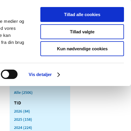
Tillad alle cookies
ale medier og
Udgivelser
Cookies
ed vores
Tillad valgte
re kan
dicinsk
Særlige
fra din brug
styr
produktområder
Kun nødvendige cookies
Vis detaljer
Alle (2506)
TID
2026 (84)
2025 (158)
2024 (224)