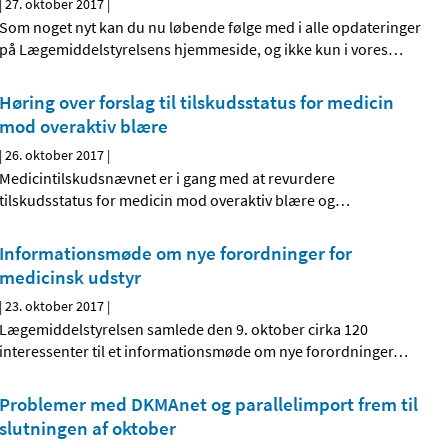
|
27. oktober 2017
|
Som noget nyt kan du nu løbende følge med i alle opdateringer
på Lægemiddelstyrelsens hjemmeside, og ikke kun i vores
…
Høring over forslag til tilskudsstatus for medicin
mod overaktiv blære
|
26. oktober 2017
|
Medicintilskudsnævnet er i gang med at revurdere
tilskudsstatus for medicin mod overaktiv blære og
…
Informationsmøde om nye forordninger for
medicinsk udstyr
|
23. oktober 2017
|
Lægemiddelstyrelsen samlede den 9. oktober cirka 120
interessenter til et informationsmøde om nye forordninger
…
Problemer med DKMAnet og parallelimport frem til
slutningen af oktober