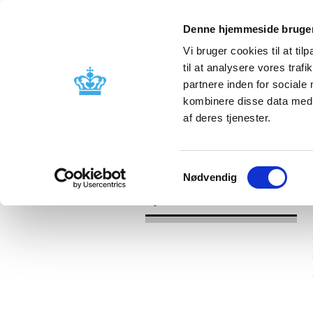
Denne hjemmeside bruger
Vi bruger cookies til at til
til at analysere vores tra
partnere inden for sociale
Godkendelse og
Bivirkninger
kombinere disse data med a
kontrol
produktinfo
af deres tjenester.
/
Nyheder
2016
Samtykkevalg
Nødvendig
Nyheder