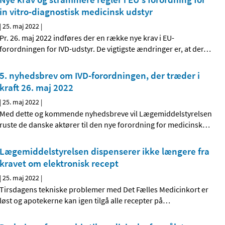
in vitro-diagnostisk medicinsk udstyr
|
25. maj 2022
|
Pr. 26. maj 2022 indføres der en række nye krav i EU-
forordningen for IVD-udstyr. De vigtigste ændringer er, at der
…
5. nyhedsbrev om IVD-forordningen, der træder i
kraft 26. maj 2022
|
25. maj 2022
|
Med dette og kommende nyhedsbreve vil Lægemiddelstyrelsen
ruste de danske aktører til den nye forordning for medicinsk
…
Lægemiddelstyrelsen dispenserer ikke længere fra
kravet om elektronisk recept
|
25. maj 2022
|
Tirsdagens tekniske problemer med Det Fælles Medicinkort er
løst og apotekerne kan igen tilgå alle recepter på
…