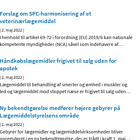
Forslag om SPC-harmonisering af et
veterinærlægemiddel
|
2. maj 2022
|
I henhold til artikel 69-72 i forordning (EU) 2019/6 kan nationale
kompetente myndigheder (NCA) såvel som indehavere af
…
Håndkøbslægemidler frigivet til salg uden for
apotek
|
2. maj 2022
|
Lægemiddel til behandling af smerter og ømhed i muskler og
led og lægemiddel mod stoppet næse er frigivet til salg uden
…
Ny bekendtgørelse medfører højere gebyrer på
Lægemiddelstyrelsens område
|
2. maj 2022
|
Gebyrer for lægemidler og lægemiddelvirksomheder bliver
opreguleret i en ny bekendtgørelse, der er trådt i kraft 1. maj
…