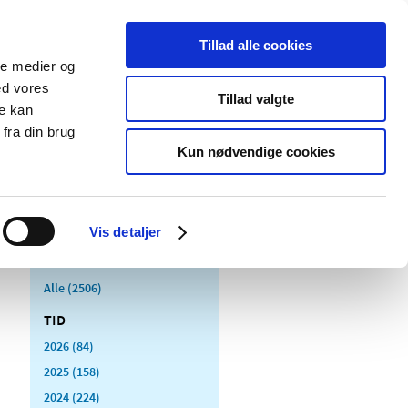
Tillad alle cookies
ale medier og
Udgivelser
Cookies
ed vores
Tillad valgte
re kan
dicinsk
Særlige
fra din brug
styr
produktområder
Kun nødvendige cookies
Vis detaljer
Alle (2506)
TID
2026 (84)
2025 (158)
2024 (224)