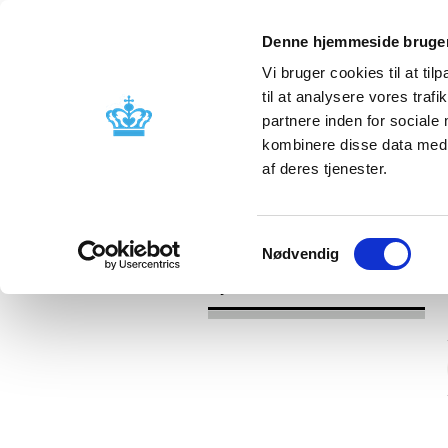
Denne hjemmeside bruger
Vi bruger cookies til at til
til at analysere vores tra
partnere inden for sociale
Godkendelse og
Bivirkninger
kombinere disse data med a
kontrol
produktinfo
af deres tjenester.
/
Nyheder
2016
Samtykkevalg
Nødvendig
Nyheder