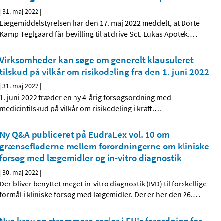
|
31. maj 2022
|
Lægemiddelstyrelsen har den 17. maj 2022 meddelt, at Dorte
Kamp Teglgaard får bevilling til at drive Sct. Lukas Apotek.
…
Virksomheder kan søge om generelt klausuleret
tilskud på vilkår om risikodeling fra den 1. juni 2022
|
31. maj 2022
|
1. juni 2022 træder en ny 4-årig forsøgsordning med
medicintilskud på vilkår om risikodeling i kraft.
…
Ny Q&A publiceret på EudraLex vol. 10 om
grænsefladerne mellem forordningerne om kliniske
forsøg med lægemidler og in-vitro diagnostik
|
30. maj 2022
|
Der bliver benyttet meget in-vitro diagnostik (IVD) til forskellige
formål i kliniske forsøg med lægemidler. Der er her den 26.
…
Nye krav og strammere regler i EU's forordning for