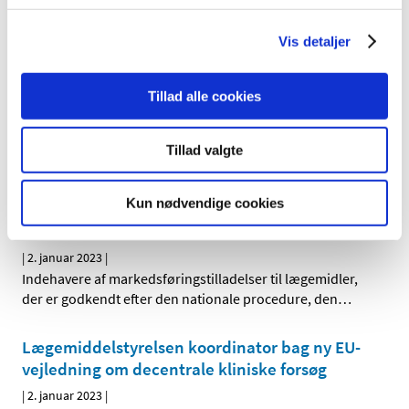
lovændring af forordningen om medicinsk udstyr, som
…
Vis detaljer
Lægemiddelstyrelsens whistleblowerordning i
perioden 17. december 2021 til 31. december
2022 (offentlighedsordning)
Tillad alle cookies
|
5. januar 2023
|
Det følger af whistleblowerloven, at myndigheder
Tillad valgte
omfattet af reglerne om aktindsigt i offentlighedsloven
…
Kun nødvendige cookies
Opdatering af produktresumeer på grund af
ændrede ATC-koder for 2023
|
2. januar 2023
|
Indehavere af markedsføringstilladelser til lægemidler,
der er godkendt efter den nationale procedure, den
…
Lægemiddelstyrelsen koordinator bag ny EU-
vejledning om decentrale kliniske forsøg
|
2. januar 2023
|