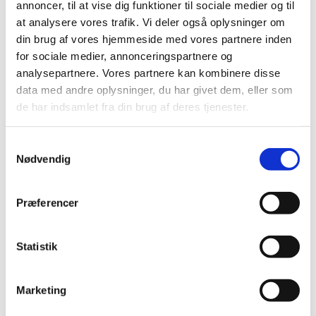
annoncer, til at vise dig funktioner til sociale medier og til
Ændringer på hjemmesiden for virksomheder,
at analysere vores trafik. Vi deler også oplysninger om
der håndterer cannabis
din brug af vores hjemmeside med vores partnere inden
|
10. januar 2023
|
for sociale medier, annonceringspartnere og
Lægemiddelstyrelsen har i dag foretaget nogle mindre
analysepartnere. Vores partnere kan kombinere disse
ændringer på hjemmesiden, som er relevant for
…
data med andre oplysninger, du har givet dem, eller som
de har indsamlet fra din brug af deres tjenester.
EMA undersøger, om miljøpåvirkningen fra
loppe- og flåtmidler til hund og kat bør
Samtykkevalg
revurderes
Nødvendig
|
9. januar 2023
|
Frem til 31. marts 2023 er der offentlig høring om,
Præferencer
hvordan naturen bliver påvirket, når loppe- og
…
Forslag til lovændring af forordningen om
Statistik
medicinsk udstyr
|
6. januar 2023
|
Marketing
EU Kommissionen har i dag vedtaget et forslag til en