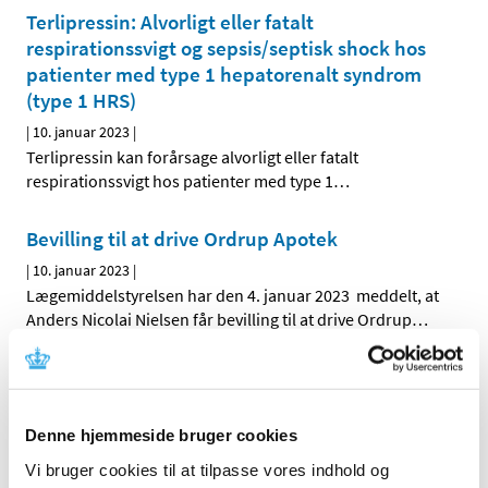
Terlipressin: Alvorligt eller fatalt
respirationssvigt og sepsis/septisk shock hos
patienter med type 1 hepatorenalt syndrom
(type 1 HRS)
|
10. januar 2023
|
Terlipressin kan forårsage alvorligt eller fatalt
respirationssvigt hos patienter med type 1
…
Bevilling til at drive Ordrup Apotek
|
10. januar 2023
|
Lægemiddelstyrelsen har den 4. januar 2023 meddelt, at
Anders Nicolai Nielsen får bevilling til at drive Ordrup
…
Bevilling til at drive Thisted Løve Apotek
|
10. januar 2023
|
Lægemiddelstyrelsen har den 22. december 2022
Denne hjemmeside bruger cookies
meddelt, at Susanne Møller Jensen får bevilling til at
…
Vi bruger cookies til at tilpasse vores indhold og