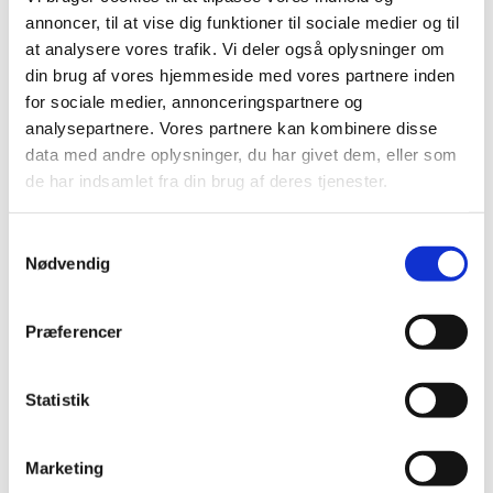
juni (13)
annoncer, til at vise dig funktioner til sociale medier og til
maj (18)
at analysere vores trafik. Vi deler også oplysninger om
april (13)
din brug af vores hjemmeside med vores partnere inden
marts (21)
for sociale medier, annonceringspartnere og
februar (17)
analysepartnere. Vores partnere kan kombinere disse
januar (19)
data med andre oplysninger, du har givet dem, eller som
de har indsamlet fra din brug af deres tjenester.
2022 (197)
2021 (516)
Samtykkevalg
2020 (263)
Nødvendig
2019 (159)
2018 (150)
Præferencer
2017 (167)
2016 (167)
2015 (33)
Statistik
2014 (44)
2013 (49)
Marketing
2012 (44)