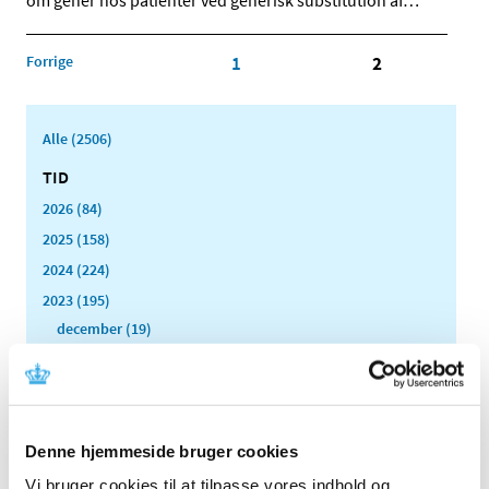
om gener hos patienter ved generisk substitution af
…
Forrige
1
2
Alle (2506)
TID
2026 (84)
2025 (158)
2024 (224)
2023 (195)
december (19)
november (30)
oktober (16)
september (12)
august (11)
Denne hjemmeside bruger cookies
juli (6)
Vi bruger cookies til at tilpasse vores indhold og