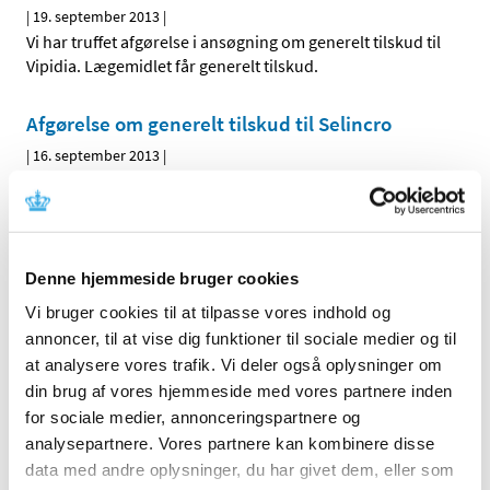
|
19. september 2013
|
Vi har truffet afgørelse i ansøgning om generelt tilskud til
Vipidia. Lægemidlet får generelt tilskud.
Afgørelse om generelt tilskud til Selincro
|
16. september 2013
|
Vi har truffet afgørelse i ansøgning om generelt tilskud til
Selincro. Lægemidlet får ikke generelt tilskud.
Denne hjemmeside bruger cookies
Alle (2506)
Vi bruger cookies til at tilpasse vores indhold og
TID
annoncer, til at vise dig funktioner til sociale medier og til
2026 (84)
at analysere vores trafik. Vi deler også oplysninger om
2025 (158)
din brug af vores hjemmeside med vores partnere inden
2024 (224)
for sociale medier, annonceringspartnere og
2023 (195)
analysepartnere. Vores partnere kan kombinere disse
data med andre oplysninger, du har givet dem, eller som
2022 (197)