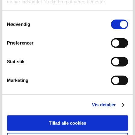
de har indsamlet fra din brug af deres tjenester.
2021 (516)
2020 (263)
Samtykkevalg
2019 (159)
Nødvendig
2018 (150)
2017 (167)
Præferencer
2016 (167)
2015 (33)
Statistik
2014 (44)
2013 (49)
december (4)
Marketing
november (5)
oktober (3)
september (6)
Vis detaljer
august (2)
juli (2)
Tillad alle cookies
juni (2)
maj (3)