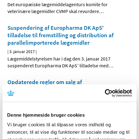
Det europæiske lægemiddelagenturs komite for
veterinære lægemidler CVMP skal revurdere
…
Suspendering af Europharma DK ApS'
tilladelse til fremstilling og distribution af
parallelimporterede lægemidler
|
3. januar 2017
|
Lægemiddelstyrelsen har i dag den 3. januar 2017
suspenderet Europharma DK ApS’ tilladelse med
…
Opdaterede regler om salg af
håndkøbslægemidler uden for apotek
|
2. januar 2017
|
Lægemiddelstyrelsen har opdateret bekendtgørelserne
om forhandling af håndkøbslægemidler uden for
…
Denne hjemmeside bruger cookies
Vi bruger cookies til at tilpasse vores indhold og
Forrige
1
7
8
9
…
annoncer, til at vise dig funktioner til sociale medier og til