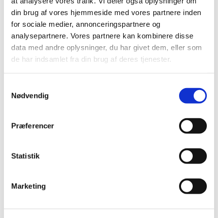
at analysere vores trafik. Vi deler også oplysninger om
din brug af vores hjemmeside med vores partnere inden
Alle (2506)
for sociale medier, annonceringspartnere og
analysepartnere. Vores partnere kan kombinere disse
TID
data med andre oplysninger, du har givet dem, eller som
2026 (84)
de har indsamlet fra din brug af deres tjenester.
2025 (158)
2024 (224)
Samtykkevalg
2023 (195)
Nødvendig
2022 (197)
2021 (516)
Præferencer
2020 (263)
2019 (159)
Statistik
2018 (150)
2017 (167)
Marketing
december (19)
november (19)
oktober (13)