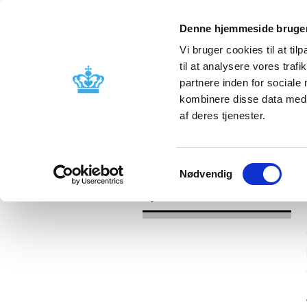
Denne hjemmeside bruger
Vi bruger cookies til at til
til at analysere vores tra
partnere inden for sociale
Godkendelse og
Bivirkninger
kombinere disse data med a
kontrol
produktinfo
af deres tjenester.
/
Nyheder
2016
Samtykkevalg
Nødvendig
Nyheder