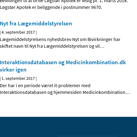
Bevillingen til at drive Løgstør Apotek er ledig pr. 1. marts 2018.
Løgstør Apotek er beliggende i postnummer 9670.
Nyt fra Lægemiddelstyrelsen
|
4. september 2017
|
Lægemiddelstyrelsens nyhedsbrev Nyt om Bivirkninger har
skiftet navn til Nyt fra Lægemiddelstyrelsen og vil
…
Interaktionsdatabasen og Medicinkombination.dk
virker igen
|
1. september 2017
|
Der har i en periode været it-problemer med
Interaktionsdatabasen og hjemmesiden Medicinkombination
…