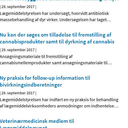
|
29. september 2017
|
Lægemiddelstyrelsen har undersøgt, hvorvidt antibiotisk
massebehandling af dyr virker. Undersøgelsen har taget
…
Nu kan der søges om tilladelse til fremstilling af
cannabisprodukter samt til dyrkning af cannabis
|
29. september 2017
|
Ansøgningsmateriale til fremstilling af
cannabismellemprodukter samt ansøgningsmateriale til
…
Ny praksis for follow-up information til
bivirkningsindberetninger
|
29. september 2017
|
Lægemiddelstyrelsen har indført en ny praksis for behandling
af lægemiddelvirksomheders anmodninger om indhentelse
…
Veterinærmedicinsk medlem til
Lægemiddelnævnet