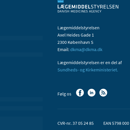
Lægemiddelstyrelsen
Axel Heides Gade 1
2300 København S
Email:
dkma@dkma.dk
Lægemiddelstyrelsen er en del af
Sundheds- og Kirkeministeriet.
Følg os
CVR-nr. 37 05 24 85
EAN 5798 000 