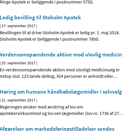
Ringe Apotek er beliggende i postnummer 5750.
Ledig bevilling til Stoholm Apotek
|
27. september 2017
|
Bevillingen til at drive Stoholm Apotek er ledig pr. 1. maj 2018.
Stoholm Apotek er beliggende i postnummer 7850.
Verdensomspændende aktion mod ulovlig medicin
|
25. september 2017
|
En verdensomspændende aktion mod ulovligt medicinsalg er
netop slut. 123 lande deltog, 354 personer er anholdt eller
…
Høring om humane håndkøbslægemidler i selvvalg
|
21. september 2017
|
Regeringen ønsker med ændring af lov om
apotekervirksomhed og lov om lægemidler (lov nr. 1736 af 27
…
Afgørelser om markedsføringstilladelser sendes