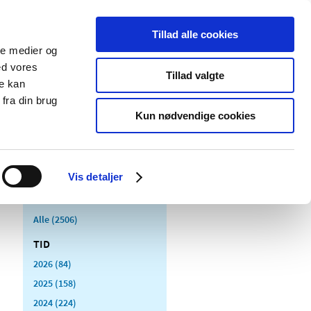
Tillad alle cookies
ale medier og
Udgivelser
Cookies
ed vores
Tillad valgte
re kan
dicinsk
Særlige
fra din brug
styr
produktområder
Kun nødvendige cookies
Vis detaljer
Alle (2506)
TID
2026 (84)
2025 (158)
2024 (224)