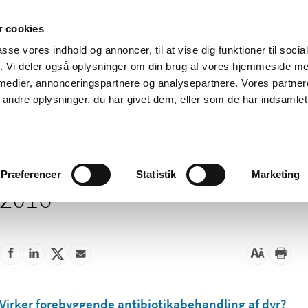
 cookies
passe vores indhold og annoncer, til at vise dig funktioner til soci
Nyheder
Om os
Kontakt
fik. Vi deler også oplysninger om din brug af vores hjemmeside m
 medier, annonceringspartnere og analysepartnere. Vores partne
 og
Tilskud og
Apoteker og salg af
Me
ndre oplysninger, du har givet dem, eller som de har indsamlet 
rmation
priser
medicin
ud
Præferencer
Statistik
Marketing
2016
Virker forebyggende antibiotikabehandling af dyr?