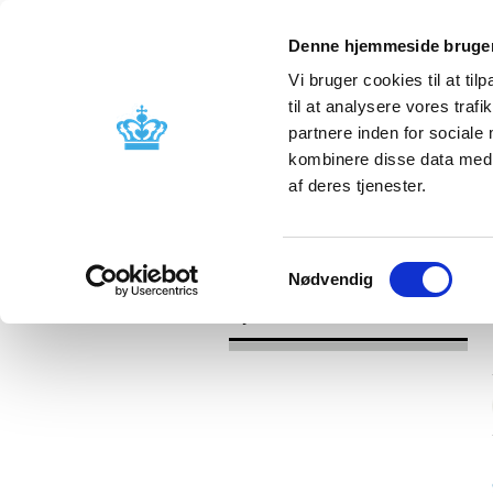
Denne hjemmeside bruger
Vi bruger cookies til at til
til at analysere vores tra
partnere inden for sociale
Godkendelse og
Bivirkninger
kombinere disse data med a
kontrol
produktinfo
af deres tjenester.
/
Nyheder
2016
Samtykkevalg
Nødvendig
Nyheder