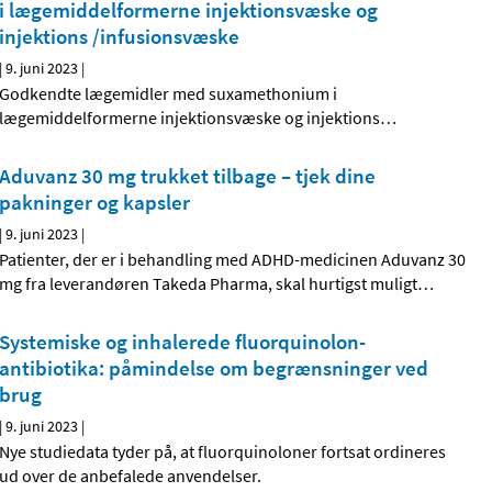
i lægemiddelformerne injektionsvæske og
injektions /infusionsvæske
|
9. juni 2023
|
Godkendte lægemidler med suxamethonium i
lægemiddelformerne injektionsvæske og injektions
…
Aduvanz 30 mg trukket tilbage – tjek dine
pakninger og kapsler
|
9. juni 2023
|
Patienter, der er i behandling med ADHD-medicinen Aduvanz 30
mg fra leverandøren Takeda Pharma, skal hurtigst muligt
…
Systemiske og inhalerede fluorquinolon-
antibiotika: påmindelse om begrænsninger ved
brug
|
9. juni 2023
|
Nye studiedata tyder på, at fluorquinoloner fortsat ordineres
ud over de anbefalede anvendelser.