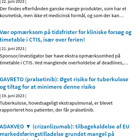
|
22. juni 2023
|
Der findes efterhånden ganske mange produkter, som har et
kosmetisk, men ikke et medicinsk formål, og som der kan
…
Vær opmærksom på tidsfrister for kliniske forsøg og
timetable i CTIS, især over ferien!
|
21. juni 2023
|
Sponsor/investigator bør have ekstra opmærksomhed på
timetable i CTIS. Ved manglende overholdelse af deadlines,
…
GAVRETO (pralsetinib): Øget risiko for tuberkulose
og tiltag for at minimere denne risiko
|
19. juni 2023
|
Tuberkulose, hovedsageligt ekstrapulmonal, er blevet
rapporteret hos patienter, der får pralsetinib.
ADAKVEO ▼ (crizanlizumab): tilbagekaldelse af EU
markedsføringstilladelse grundet mangel på