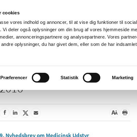
 cookies
passe vores indhold og annoncer, til at vise dig funktioner til soci
Nyheder
Om os
Kontakt
fik. Vi deler også oplysninger om din brug af vores hjemmeside m
 medier, annonceringspartnere og analysepartnere. Vores partne
 og
Tilskud og
Apoteker og salg af
Me
ndre oplysninger, du har givet dem, eller som de har indsamlet 
rmation
priser
medicin
ud
Præferencer
Statistik
Marketing
2016
9. Nyhedsbrev om Medicinsk Udstyr