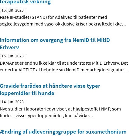
terapeutisk virkning
|
16. juni 2023
|
Fase III-studiet (STAND) for Adakveo til patienter med
seglcellesygdom med vaso-okklusive kriser bekræftede ikke
…
Information om overgang fra NemID til MitID
Erhverv
|
15. juni 2023
|
DKMAnet er endnu ikke klar til at understøtte MitID Erhverv. Det
er derfor VIGTIGT at beholde sin NemID medarbejdersignatur
…
Gravide frarådes at håndtere visse typer
loppemidler til hunde
|
14. juni 2023
|
Nye studier i laboratoriedyr viser, at hjælpestoffet NMP, som
findes i visse typer loppemidler, kan påvirke
…
Ændring af udleveringsgruppe for suxamethonium