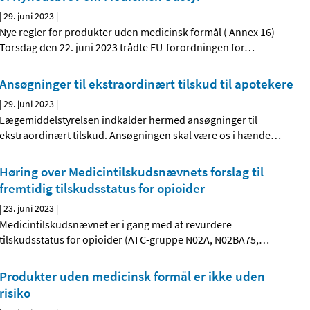
|
29. juni 2023
|
Nye regler for produkter uden medicinsk formål ( Annex 16)
Torsdag den 22. juni 2023 trådte EU-forordningen for
…
Ansøgninger til ekstraordinært tilskud til apotekere
|
29. juni 2023
|
Lægemiddelstyrelsen indkalder hermed ansøgninger til
ekstraordinært tilskud. Ansøgningen skal være os i hænde
…
Høring over Medicintilskudsnævnets forslag til
fremtidig tilskudsstatus for opioider
|
23. juni 2023
|
Medicintilskudsnævnet er i gang med at revurdere
tilskudsstatus for opioider (ATC-gruppe N02A, N02BA75,
…
Produkter uden medicinsk formål er ikke uden
risiko