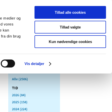
Tillad alle cookies
ale medier og
Udgivelser
Cookies
ed vores
Tillad valgte
re kan
dicinsk
Særlige
fra din brug
styr
produktområder
Kun nødvendige cookies
Vis detaljer
Alle (2506)
TID
2026 (84)
2025 (158)
2024 (224)