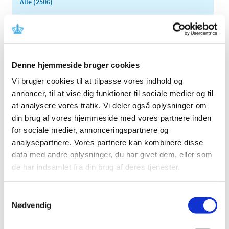
Alle (2506)
TID
2026 (84)
2025 (158)
2024 (224)
Denne hjemmeside bruger cookies
2023 (195)
Vi bruger cookies til at tilpasse vores indhold og
2022 (197)
annoncer, til at vise dig funktioner til sociale medier og til
at analysere vores trafik. Vi deler også oplysninger om
2021 (516)
din brug af vores hjemmeside med vores partnere inden
2020 (263)
for sociale medier, annonceringspartnere og
2019 (159)
analysepartnere. Vores partnere kan kombinere disse
2018 (150)
data med andre oplysninger, du har givet dem, eller som
2017 (167)
de har indsamlet fra din brug af deres tjenester.
2016 (167)
2015 (33)
Samtykkevalg
Nødvendig
2014 (44)
2013 (49)