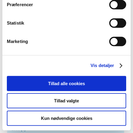
december (4)
Præferencer
november (5)
oktober (3)
Statistik
september (6)
august (2)
juli (2)
Marketing
juni (2)
maj (3)
april (6)
Vis detaljer
marts (10)
februar (4)
Tillad alle cookies
januar (2)
2012 (44)
Tillad valgte
2011 (13)
2010 (7)
Kun nødvendige cookies
2009 (14)
2008 (8)